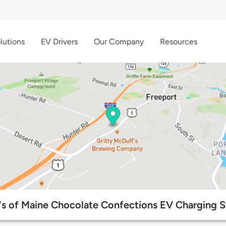
lutions
EV Drivers
Our Company
Resources
's of Maine Chocolate Confections EV Charging S