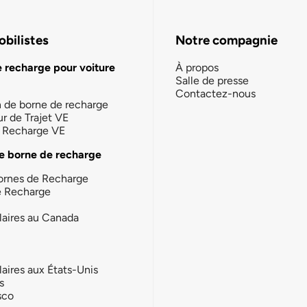
bilistes
Notre compagnie
e recharge pour voiture
À propos
Salle de presse
Contactez-nous
n de borne de recharge
ur de Trajet VE
la Recharge VE
e borne de recharge
ornes de Recharge
e Recharge
laires au Canada
laires aux États-Unis
s
sco