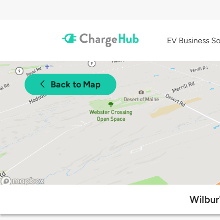
EV Business So
Back to Map
Wilbur