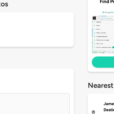
Find P
tos
Nearest
James
Desti