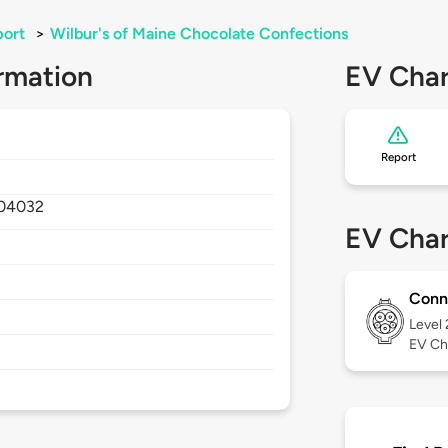
port
>
Wilbur's of Maine Chocolate Confections
rmation
EV Char
Report
04032
EV Char
Conn
Level
EV Ch