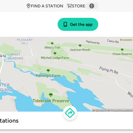
FIND A STATION
STORE
Get the app
tations