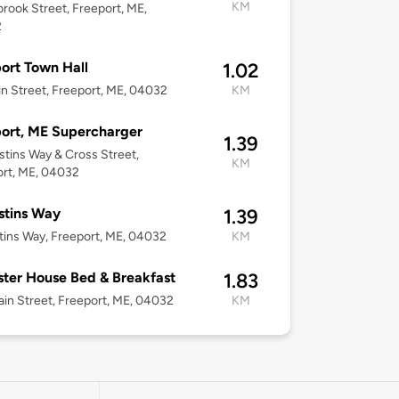
KM
brook Street, Freeport, ME,
2
ort Town Hall
1.02
n Street, Freeport, ME, 04032
KM
ort, ME Supercharger
1.39
ustins Way & Cross Street,
KM
rt, ME, 04032
stins Way
1.39
tins Way, Freeport, ME, 04032
KM
ter House Bed & Breakfast
1.83
in Street, Freeport, ME, 04032
KM