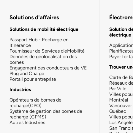
Solutions d'affaires
Électromo
Solutions de mobilité électrique
Solution d
électrique
Passport Hub - Recharge en
Itinérance
Applicatio
Fournisseur de Services d'eMobilité
Planificate
Données de géolocalisation des
Payer for 
bornes
Trouver un
Engagement des conducteurs de VE
Plug and Charge
Carte de B
Portail pour entreprise
Réseaux d
Par Ville
Industries
Villes popu
Opérateurs de bornes de
Montréal
recharge(CPO)
Vancouver
Système de gestion des bornes de
Québec
recharge (CPMS)
Villes popu
Autres Industries
Los Angele
San Franci