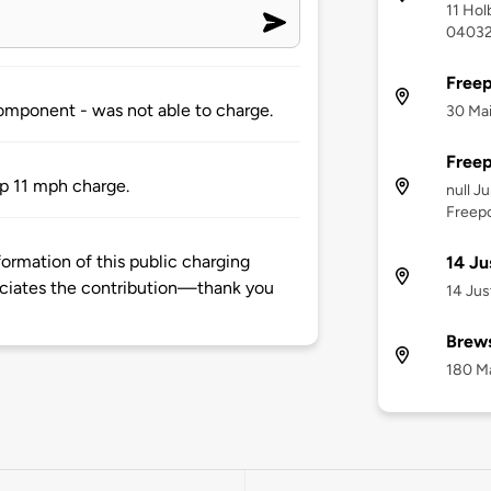
11 Hol
0403
Freep
omponent - was not able to charge.
30 Mai
Freep
p 11 mph charge.
null J
Freepo
ormation of this public charging
14 Ju
ciates the contribution—thank you
14 Jus
Brews
180 Ma