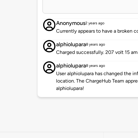
Anonymous
2 years ago
Currently appears to have a broken c
alphiolupara
8 years ago
Charged successfully. 207 volt 15 am
alphiolupara
8 years ago
User alphiolupara has changed the inf
location. The ChargeHub Team appre
alphiolupara!