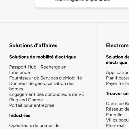
Solutions d'affaires
Électromo
Solutions de mobilité électrique
Solution d
électrique
Passport Hub - Recharge en
Itinérance
Applicatio
Fournisseur de Services d'eMobilité
Planificate
Données de géolocalisation des
Payer for 
bornes
Trouver un
Engagement des conducteurs de VE
Plug and Charge
Carte de B
Portail pour entreprise
Réseaux d
Par Ville
Industries
Villes popu
Opérateurs de bornes de
Montréal