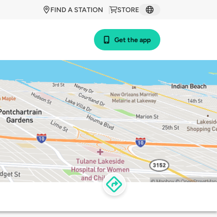
FIND A STATION
STORE
Get the app