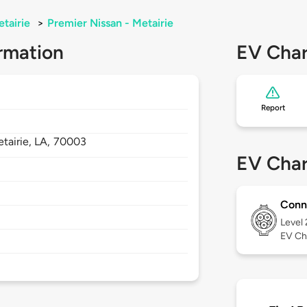
tairie
>
Premier Nissan - Metairie
rmation
EV Char
Report
tairie,
LA,
70003
EV Char
Conn
Level
EV Ch