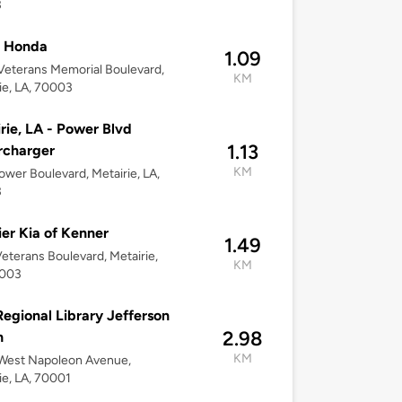
3
l Honda
1.09
eterans Memorial Boulevard,
KM
ie, LA, 70003
rie, LA - Power Blvd
1.13
rcharger
KM
ower Boulevard, Metairie, LA,
3
er Kia of Kenner
1.49
eterans Boulevard, Metairie,
KM
0003
Regional Library Jefferson
2.98
h
KM
West Napoleon Avenue,
ie, LA, 70001