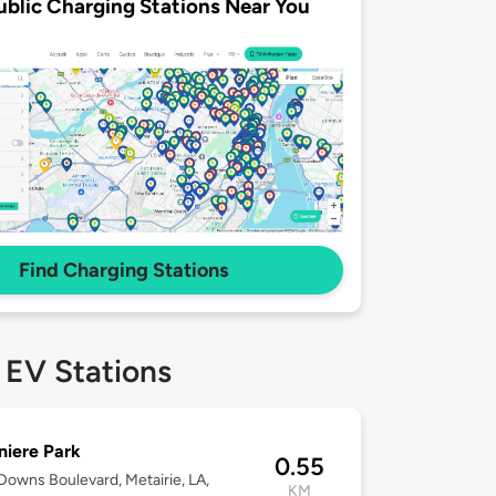
ublic Charging Stations Near You
Find Charging Stations
 EV Stations
niere Park
0.55
owns Boulevard, Metairie, LA,
KM