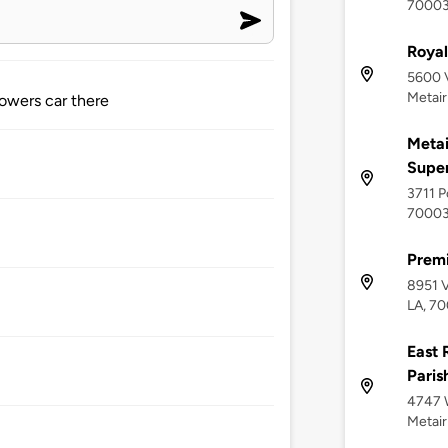
7000
Roya
5600 V
Metair
owers car there
Metai
Supe
3711 P
7000
Premi
8951 V
LA, 7
East 
Paris
4747 
Metair