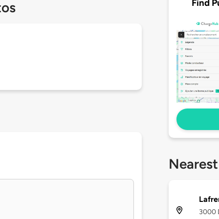
Find P
tos
Nearest
Lafre
3000 D