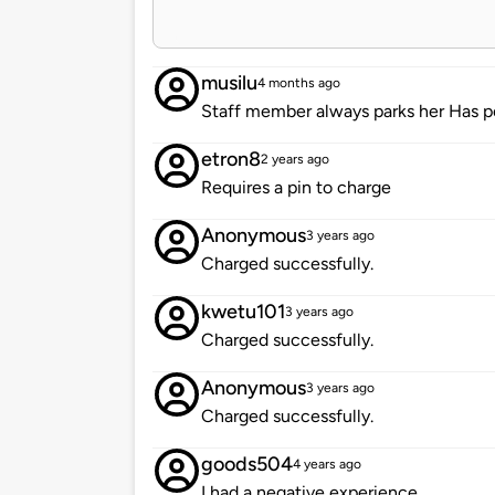
musilu
4 months ago
Staff member always parks her Has p
etron8
2 years ago
Requires a pin to charge
Anonymous
3 years ago
Charged successfully.
kwetu101
3 years ago
Charged successfully.
Anonymous
3 years ago
Charged successfully.
goods504
4 years ago
I had a negative experience.