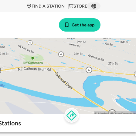
FIND A STATION
STORE
Get the app
Stations