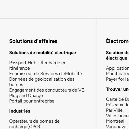
Solutions d'affaires
Électromo
Solutions de mobilité électrique
Solution d
électrique
Passport Hub - Recharge en
Itinérance
Applicatio
Fournisseur de Services d'eMobilité
Planificate
Données de géolocalisation des
Payer for 
bornes
Trouver un
Engagement des conducteurs de VE
Plug and Charge
Carte de B
Portail pour entreprise
Réseaux d
Par Ville
Industries
Villes popu
Opérateurs de bornes de
Montréal
recharge(CPO)
Vancouver