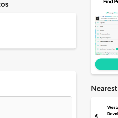
Find P
tos
Nearest
Westa
Deve