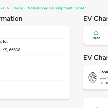
eka
>
Evergy - Professional Development Center
rmation
EV Char
Report
g lot
a,
KS,
66608
EV Char
Conn
Level
EV Ch