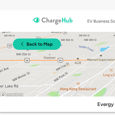
EV Business So
Back to Map
Evergy 