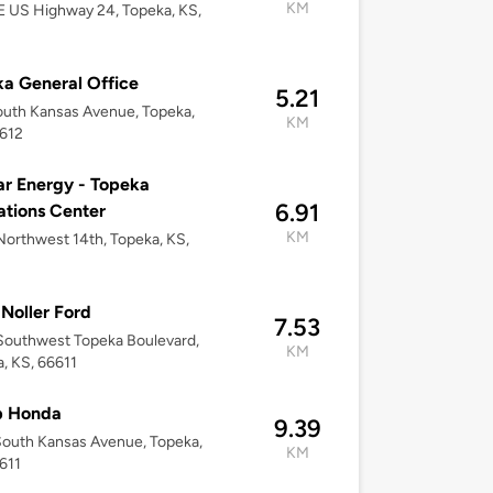
KM
 US Highway 24, Topeka, KS,
8
a General Office
5.21
uth Kansas Avenue, Topeka,
KM
6612
r Energy - Topeka
6.91
tions Center
KM
orthwest 14th, Topeka, KS,
 Noller Ford
7.53
Southwest Topeka Boulevard,
KM
, KS, 66611
p Honda
9.39
outh Kansas Avenue, Topeka,
KM
611