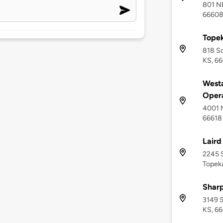
801 NE
6660
Topek
818 So
KS, 6
Westa
Opera
4001 N
66618
Laird
2245 
Topeka
Shar
3149 S
KS, 66