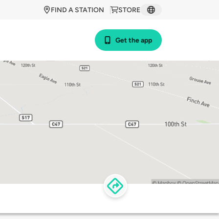
FIND A STATION
STORE
Get the app