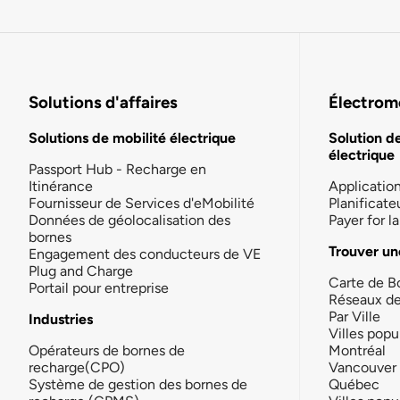
Solutions d'affaires
Électromo
Solutions de mobilité électrique
Solution d
électrique
Passport Hub - Recharge en
Itinérance
Applicatio
Fournisseur de Services d'eMobilité
Planificate
Données de géolocalisation des
Payer for 
bornes
Trouver un
Engagement des conducteurs de VE
Plug and Charge
Carte de B
Portail pour entreprise
Réseaux d
Par Ville
Industries
Villes popu
Opérateurs de bornes de
Montréal
recharge(CPO)
Vancouver
Système de gestion des bornes de
Québec