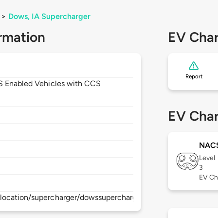
>
Dows, IA Supercharger
rmation
EV Char
Report
CS Enabled Vehicles with CCS
1
EV Char
NAC
Level
3
EV Ch
location/supercharger/dowssupercharger