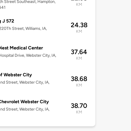
h Street Southeast, Hampton,
KM
441
g J 572
24.38
20Th Street, Williams, IA,
KM
iest Medical Center
37.64
ospital Drive, Webster City, IA,
KM
of Webster City
38.68
nd Street, Webster City, IA,
KM
Chevrolet Webster City
38.70
nd Street, Webster City, IA,
KM