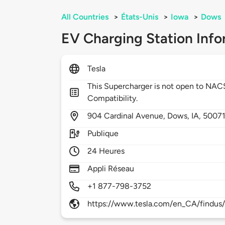
All Countries
>
États-Unis
>
Iowa
>
Dows
EV Charging Station Info
Tesla
This Supercharger is not open to NA
Compatibility.
904
Cardinal Avenue,
Dows,
IA,
5007
Publique
24 Heures
Appli Réseau
+1 877-798-3752
https://www.tesla.com/en_CA/findus/