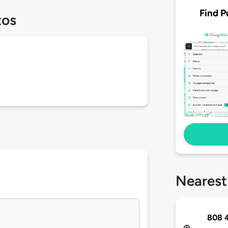
Find P
tos
Nearest
808 4