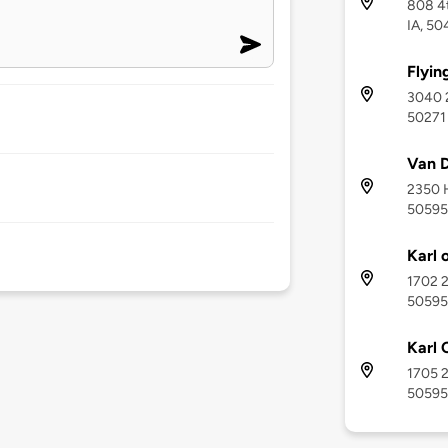
808 4t
IA, 50
Flyin
3040 2
50271
Van D
2350 H
50595
Karl 
1702 2
50595
Karl 
1705 2
50595