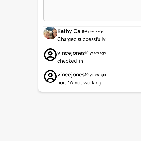
Kathy Cale
4 years ago
Charged successfully.
vincejones
10 years ago
checked-in
vincejones
10 years ago
port 1A not working