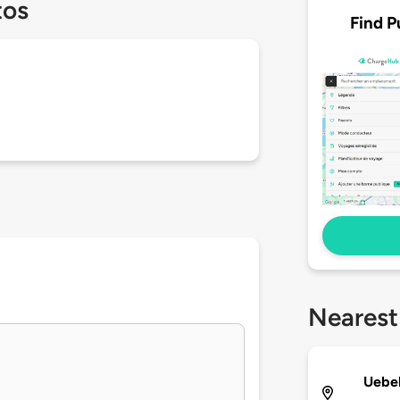
tos
Find P
Nearest
Uebel