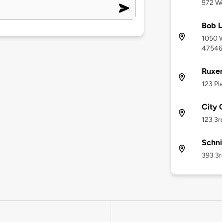
972 We
Bob L
1050 W
4754
Ruxer
123 Pl
City 
123 3r
Schni
393 3r