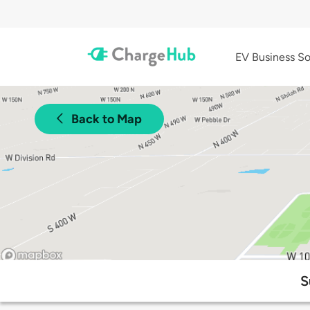
EV Business So
Back to Map
S