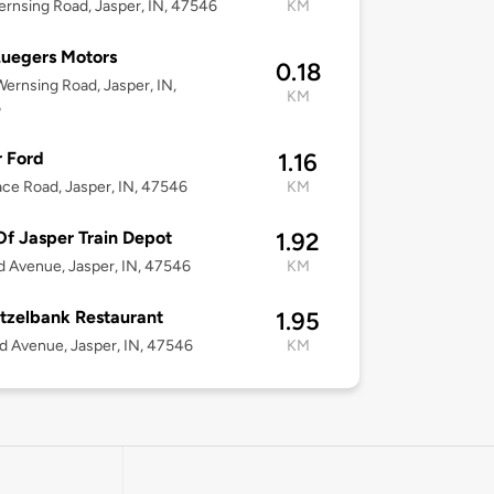
rnsing Road, Jasper, IN, 47546
KM
uegers Motors
0.18
ernsing Road, Jasper, IN,
KM
6
 Ford
1.16
ace Road, Jasper, IN, 47546
KM
Of Jasper Train Depot
1.92
d Avenue, Jasper, IN, 47546
KM
tzelbank Restaurant
1.95
d Avenue, Jasper, IN, 47546
KM