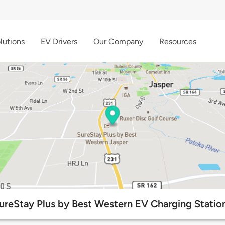
lutions
EV Drivers
Our Company
Resources
ureStay Plus by Best Western EV Charging Statio