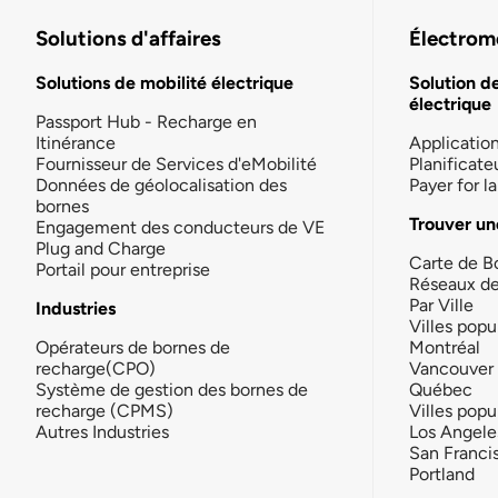
Solutions d'affaires
Électromo
Solutions de mobilité électrique
Solution d
électrique
Passport Hub - Recharge en
Itinérance
Applicatio
Fournisseur de Services d'eMobilité
Planificate
Données de géolocalisation des
Payer for 
bornes
Trouver un
Engagement des conducteurs de VE
Plug and Charge
Carte de B
Portail pour entreprise
Réseaux d
Par Ville
Industries
Villes popu
Opérateurs de bornes de
Montréal
recharge(CPO)
Vancouver
Système de gestion des bornes de
Québec
recharge (CPMS)
Villes popu
Autres Industries
Los Angele
San Franci
Portland