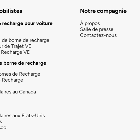
bilistes
Notre compagnie
e recharge pour voiture
À propos
Salle de presse
Contactez-nous
n de borne de recharge
ur de Trajet VE
la Recharge VE
e borne de recharge
ornes de Recharge
e Recharge
laires au Canada
laires aux États-Unis
s
sco