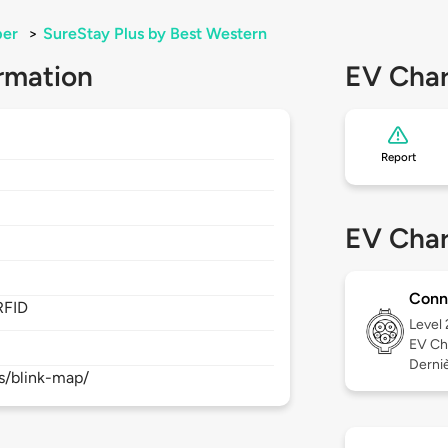
per
>
SureStay Plus by Best Western
rmation
EV Char
Report
EV Char
Conn
RFID
Level
EV Ch
Derniè
s/blink-map/