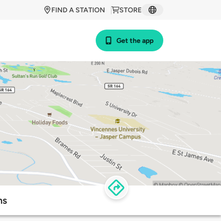
FIND A STATION
STORE
Get the app
ns