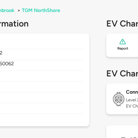
hbrook
>
TGM NorthShore
rmation
EV Char
Report
 2
60062
EV Char
Conn
Level
EV Ch