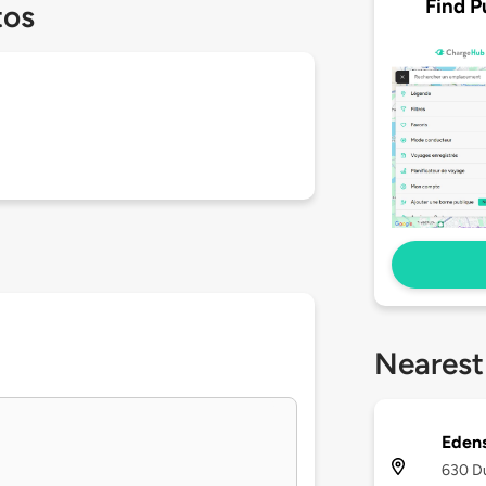
Find P
tos
Nearest
Eden
630 Du