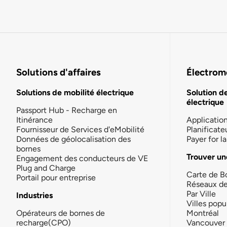
Solutions d'affaires
Électromo
Solutions de mobilité électrique
Solution d
électrique
Passport Hub - Recharge en
Itinérance
Applicatio
Fournisseur de Services d'eMobilité
Planificate
Données de géolocalisation des
Payer for 
bornes
Trouver un
Engagement des conducteurs de VE
Plug and Charge
Carte de B
Portail pour entreprise
Réseaux d
Par Ville
Industries
Villes popu
Opérateurs de bornes de
Montréal
recharge(CPO)
Vancouver