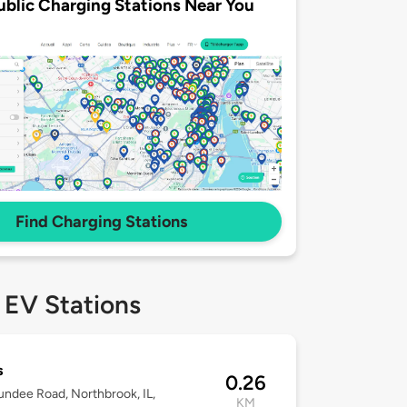
ublic Charging Stations Near You
Find Charging Stations
 EV Stations
s
0.26
ndee Road, Northbrook, IL,
KM