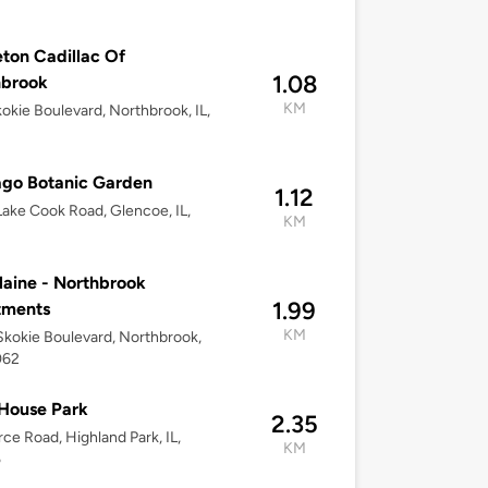
2
ton Cadillac Of
1.08
hbrook
KM
okie Boulevard, Northbrook, IL,
2
go Botanic Garden
1.12
ake Cook Road, Glencoe, IL,
KM
2
laine - Northbrook
1.99
tments
KM
kokie Boulevard, Northbrook,
062
House Park
2.35
rce Road, Highland Park, IL,
KM
5