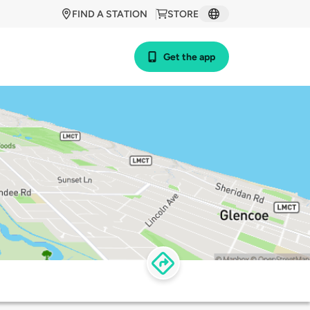
FIND A STATION
STORE
Get the app