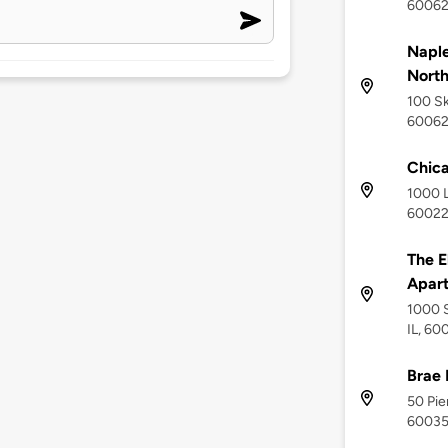
6006
Naple
Nort
100 Sk
6006
Chica
1000 L
6002
The E
Apar
1000 S
IL, 60
Brae 
50 Pie
6003