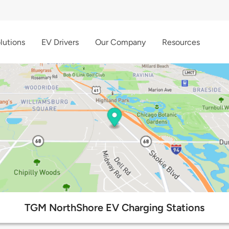
lutions
EV Drivers
Our Company
Resources
TGM NorthShore EV Charging Stations