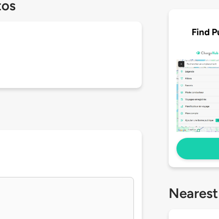
tos
Find P
Nearest