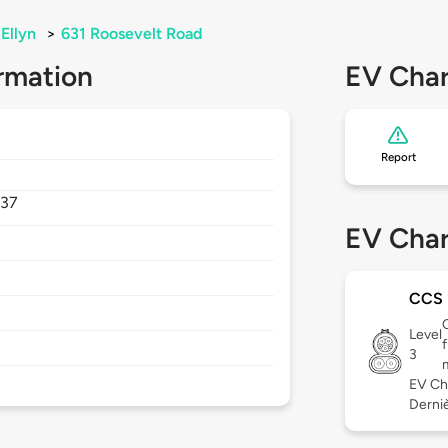
Ellyn
>
631 Roosevelt Road
rmation
EV Char
Report
137
EV Char
CCS
Level
3
EV Ch
Derniè