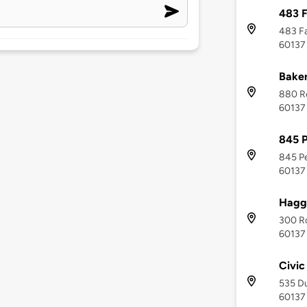
483 F
483 Fa
60137
Baker
880 Ro
60137
845 P
845 Pe
60137
Hagge
300 Ro
60137
Civic
535 Du
60137