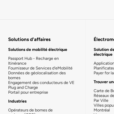
Solutions d'affaires
Électromo
Solutions de mobilité électrique
Solution d
électrique
Passport Hub - Recharge en
Itinérance
Applicatio
Fournisseur de Services d'eMobilité
Planificate
Données de géolocalisation des
Payer for 
bornes
Trouver un
Engagement des conducteurs de VE
Plug and Charge
Carte de B
Portail pour entreprise
Réseaux d
Par Ville
Industries
Villes popu
Opérateurs de bornes de
Montréal