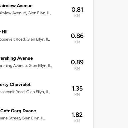
airview Avenue
0.81
irview Avenue, Glen Ellyn, IL,
KM
 Hill
0.86
osevelt Road, Glen Ellyn, IL,
KM
ershing Avenue
0.89
rshing Avenue, Glen Ellyn, IL,
KM
rty Chevrolet
1.35
osevelt Road, Glen Ellyn, IL,
KM
 Cntr Garg Duane
1.82
ane Street, Glen Ellyn, IL,
KM