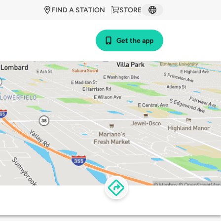
FIND A STATION
STORE
Get the app