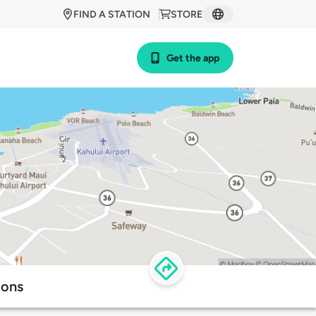
FIND A STATION
STORE
Get the app
ions