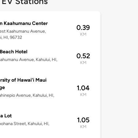
 EV Stations
n Kaahumanu Center
0.39
est Kaahumanu Avenue,
KM
i, HI, 96732
Beach Hotel
0.52
ahumanu Avenue, Kahului, HI,
KM
rsity of Hawai'i Maui
1.04
ge
KM
ahinepio Avenue, Kahului, HI,
a Lot
1.05
ohana Street, Kahului, HI,
KM