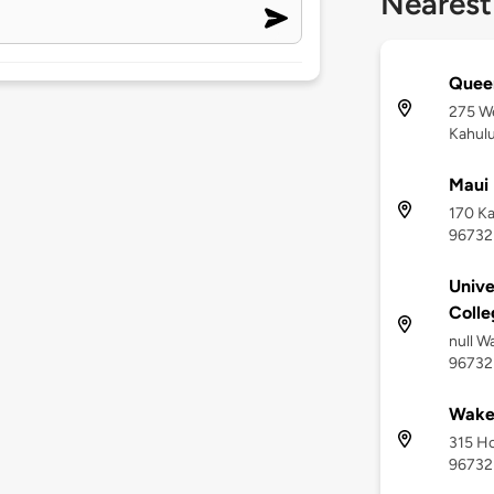
Nearest
Quee
275 W
Kahulu
Maui 
170 Ka
96732
Unive
Colle
null W
96732
Wake
315 Ho
96732