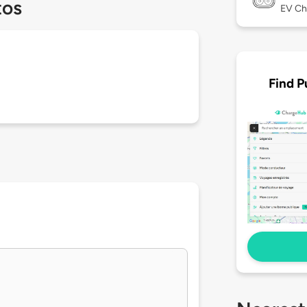
tos
EV Ch
Find P