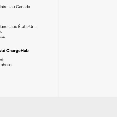
laires au Canada
laires aux États-Unis
s
sco
té ChargeHub
nt
photo