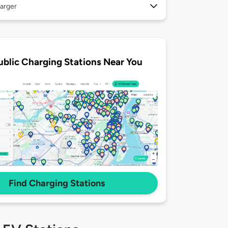
arger
ublic Charging Stations Near You
Find Charging Stations