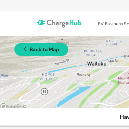
EV Business So
Back to Map
Haw