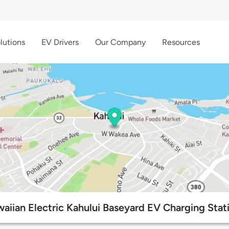
lutions
EV Drivers
Our Company
Resources
aiian Electric Kahului Baseyard EV Charging Stat