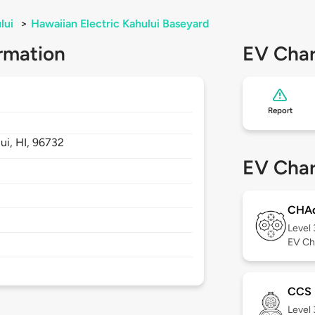
lui
>
Hawaiian Electric Kahului Baseyard
rmation
EV Char
Report
ui,
HI,
96732
EV Char
CHA
Level
EV Ch
CCS
Level