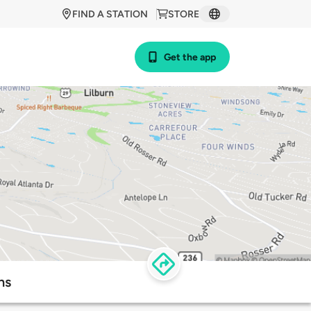
FIND A STATION
STORE
Get the app
ns