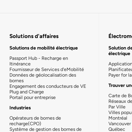
Solutions d'affaires
Électromo
Solutions de mobilité électrique
Solution d
électrique
Passport Hub - Recharge en
Itinérance
Applicatio
Fournisseur de Services d'eMobilité
Planificate
Données de géolocalisation des
Payer for 
bornes
Trouver un
Engagement des conducteurs de VE
Plug and Charge
Carte de B
Portail pour entreprise
Réseaux d
Par Ville
Industries
Villes popu
Opérateurs de bornes de
Montréal
recharge(CPO)
Vancouver
Système de gestion des bornes de
Québec