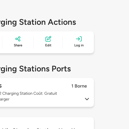
ging Station Actions
Share
Edit
Log in
ging Stations Ports
S
1 Borne
 2
Charging Station Coût: Gratuit
arger