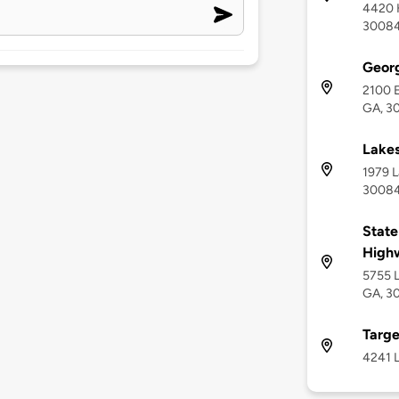
4420 H
3008
Georg
2100 E
GA, 3
Lakes
1979 L
3008
State
High
5755 L
GA, 3
Targe
4241 L