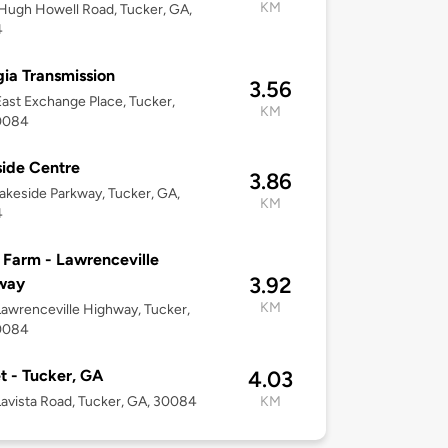
KM
ugh Howell Road, Tucker, GA,
4
ia Transmission
3.56
ast Exchange Place, Tucker,
KM
0084
ide Centre
3.86
akeside Parkway, Tucker, GA,
KM
4
 Farm - Lawrenceville
3.92
way
KM
awrenceville Highway, Tucker,
0084
t - Tucker, GA
4.03
avista Road, Tucker, GA, 30084
KM