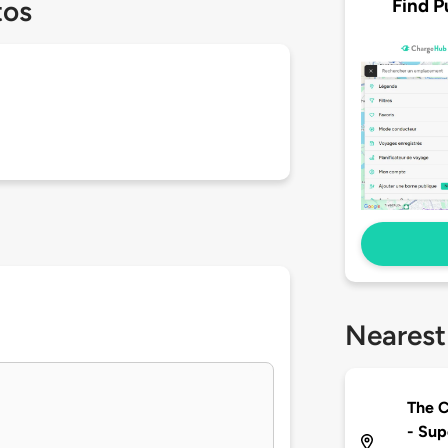
Find P
tos
Nearest
The C
- Sup