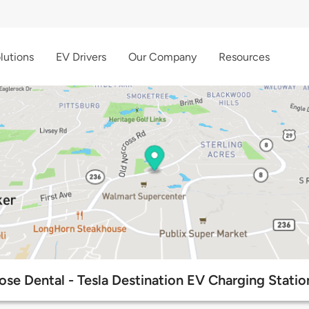
lutions
EV Drivers
Our Company
Resources
ose Dental - Tesla Destination EV Charging Statio