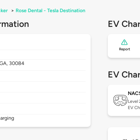
cker
>
Rose Dental - Tesla Destination
rmation
EV Char
Report
GA,
30084
EV Char
NAC
Level
EV Ch
arging