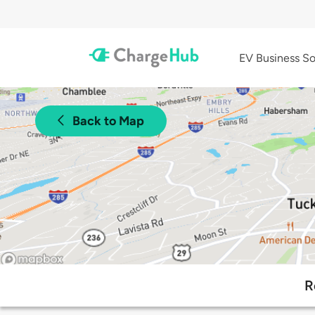
EV Business So
Back to Map
R