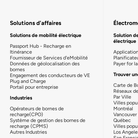
Solutions d'affaires
Électromo
Solutions de mobilité électrique
Solution d
électrique
Passport Hub - Recharge en
Itinérance
Applicatio
Fournisseur de Services d'eMobilité
Planificate
Données de géolocalisation des
Payer for 
bornes
Trouver un
Engagement des conducteurs de VE
Plug and Charge
Carte de B
Portail pour entreprise
Réseaux d
Par Ville
Industries
Villes popu
Opérateurs de bornes de
Montréal
recharge(CPO)
Vancouver
Système de gestion des bornes de
Québec
recharge (CPMS)
Villes popu
Autres Industries
Los Angele
San Franci