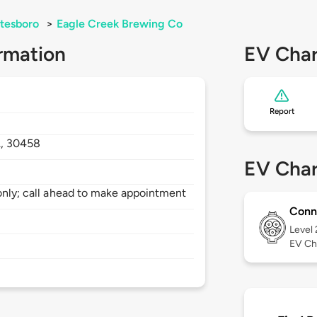
tesboro
>
Eagle Creek Brewing Co
rmation
EV Char
Report
,
30458
EV Char
 only; call ahead to make appointment
Conn
Level
EV Ch