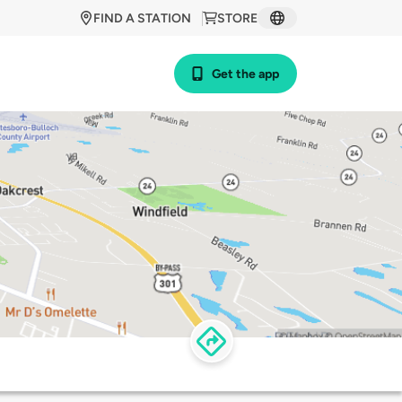
FIND A STATION
STORE
Get the app