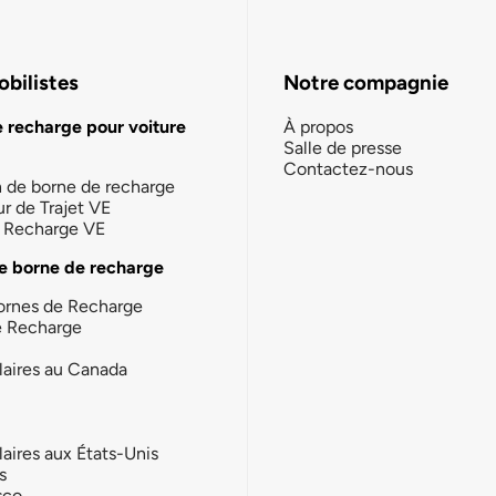
bilistes
Notre compagnie
e recharge pour voiture
À propos
Salle de presse
Contactez-nous
n de borne de recharge
ur de Trajet VE
la Recharge VE
e borne de recharge
ornes de Recharge
e Recharge
laires au Canada
laires aux États-Unis
s
sco