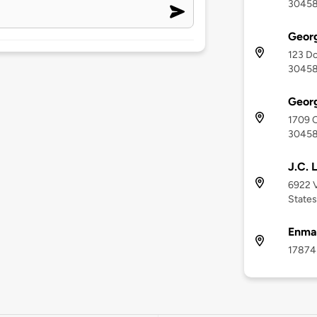
3045
Georg
123 Do
3045
Georg
1709 C
3045
J.C. 
6922 V
State
Enma
17874