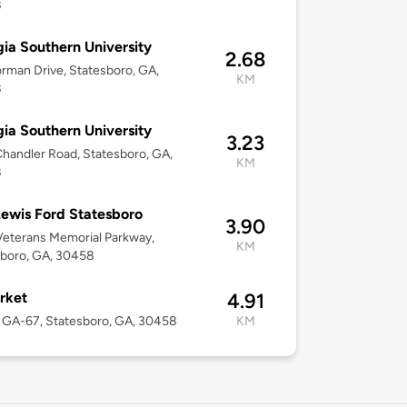
8
ia Southern University
2.68
rman Drive, Statesboro, GA,
KM
8
ia Southern University
3.23
handler Road, Statesboro, GA,
KM
8
Lewis Ford Statesboro
3.90
eterans Memorial Parkway,
KM
sboro, GA, 30458
rket
4.91
 GA-67, Statesboro, GA, 30458
KM