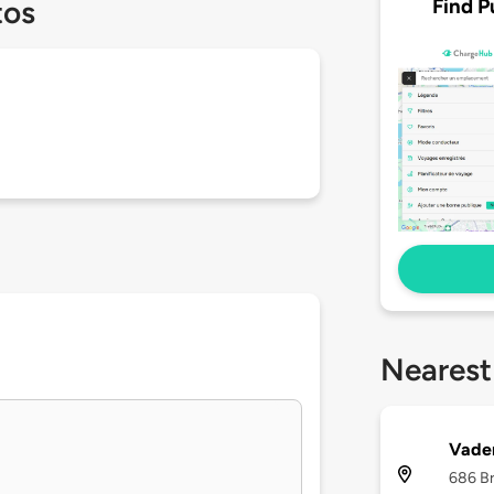
Find P
tos
Nearest
Vaden
686 Br