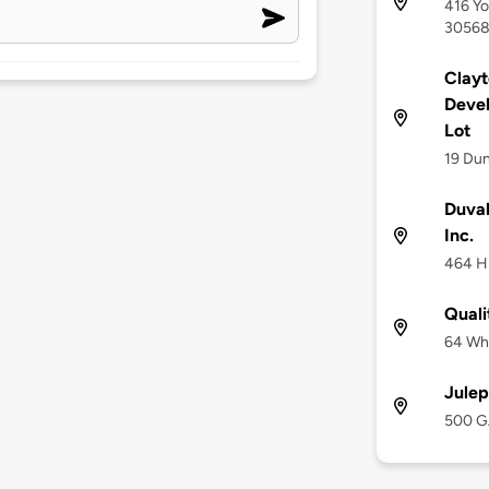
416 Yo
3056
Clay
Devel
Lot
19 Dun
Duval
Inc.
464 Hi
Quali
64 Whi
Julep
500 GA