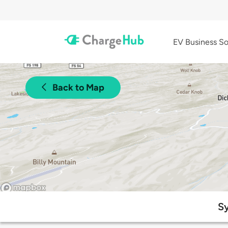
EV Business So
Back to Map
Sy