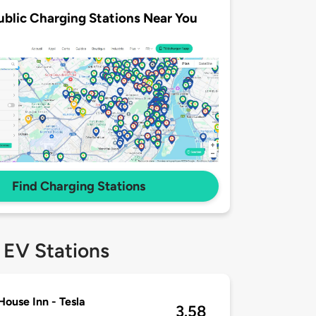
ublic Charging Stations Near You
Find Charging Stations
 EV Stations
House Inn - Tesla
3.58