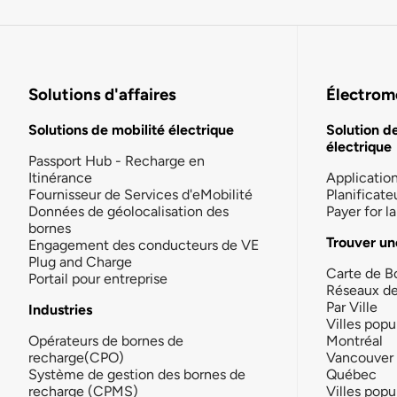
Solutions d'affaires
Électromo
Solutions de mobilité électrique
Solution d
électrique
Passport Hub - Recharge en
Itinérance
Applicatio
Fournisseur de Services d'eMobilité
Planificate
Données de géolocalisation des
Payer for 
bornes
Trouver un
Engagement des conducteurs de VE
Plug and Charge
Carte de B
Portail pour entreprise
Réseaux d
Par Ville
Industries
Villes popu
Opérateurs de bornes de
Montréal
recharge(CPO)
Vancouver
Système de gestion des bornes de
Québec
recharge (CPMS)
Villes popu