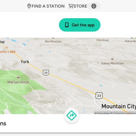
FIND A STATION
STORE
Get the app
ons