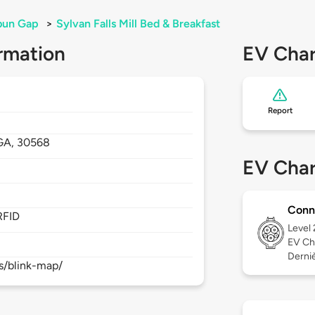
bun Gap
>
Sylvan Falls Mill Bed & Breakfast
rmation
EV Char
Report
GA,
30568
EV Char
Conn
RFID
Level
EV Ch
Derniè
s/blink-map/