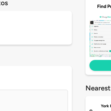
tos
Find P
Nearest
York 