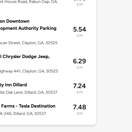
rk House Road, Rabun Gap, GA,
KM
8
ton Downtown
opment Authority Parking
5.54
KM
can Street, Clayton, GA, 30525
l Chrysler Dodge Jeep,
6.29
KM
ghway 441, Clayton, GA, 30525
ty Inn Dillard
7.24
te Oak Lane, Dillard, GA, 30537
KM
 Farms - Tesla Destination
7.48
-246, Dillard, GA, 30537
KM