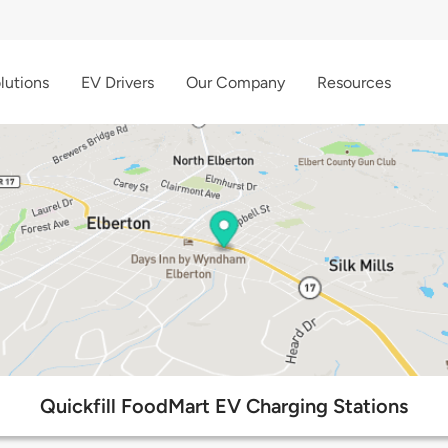
lutions
EV Drivers
Our Company
Resources
Quickfill FoodMart EV Charging Stations