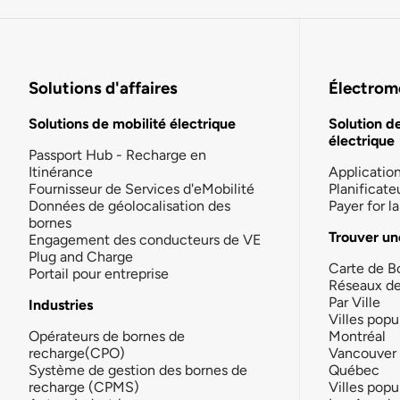
Solutions d'affaires
Électromo
Solutions de mobilité électrique
Solution d
électrique
Passport Hub - Recharge en
Itinérance
Applicatio
Fournisseur de Services d'eMobilité
Planificate
Données de géolocalisation des
Payer for 
bornes
Trouver un
Engagement des conducteurs de VE
Plug and Charge
Carte de B
Portail pour entreprise
Réseaux d
Par Ville
Industries
Villes popu
Opérateurs de bornes de
Montréal
recharge(CPO)
Vancouver
Système de gestion des bornes de
Québec
recharge (CPMS)
Villes popu