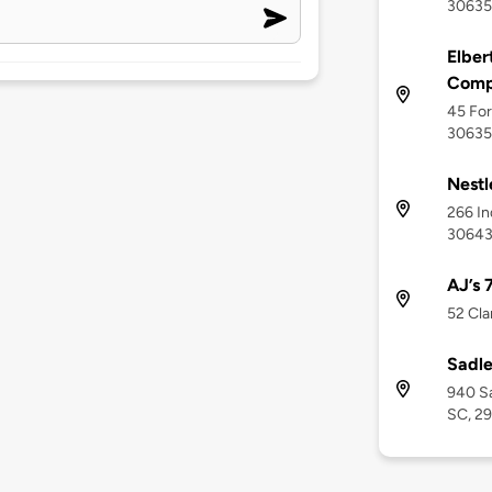
30635
Elber
Comp
45 For
30635
Nestl
266 In
3064
AJ’s 
52 Cla
Sadle
940 Sa
SC, 2