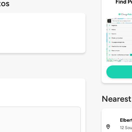
Find P
tos
Nearest
Elber
12 Sou