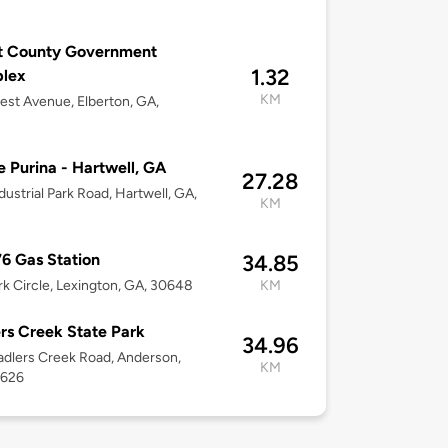
t County Government
1.32
lex
KM
est Avenue, Elberton, GA,
e Purina - Hartwell, GA
27.28
dustrial Park Road, Hartwell, GA,
KM
3
76 Gas Station
34.85
rk Circle, Lexington, GA, 30648
KM
rs Creek State Park
34.96
dlers Creek Road, Anderson,
KM
9626