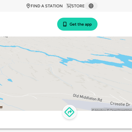
FIND A STATION
STORE
Get the app