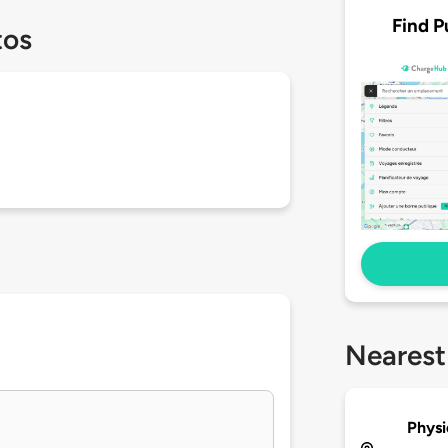
Find P
tos
Nearest
Physi