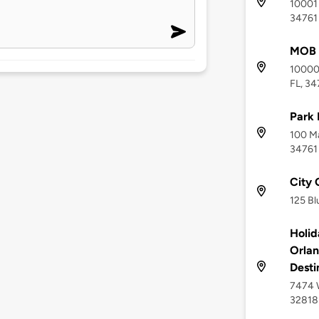
10001 
34761
MOB 
10000 
FL, 34
Park 
100 Ma
34761
City 
125 Bl
Holid
Orlan
Desti
7474 W
32818