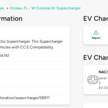
ee
>
Ocoee, FL - W Colonial Dr Supercharger
rmation
EV Char
Report
his Supercharger. This Supercharger
hicles with CCS Compatibility.
34761
EV Char
NAC
Level
3
EV Ch
location/supercharger/58911