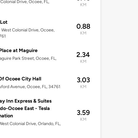
Colonial Drive, Ocoee, FL,
KM
Lot
0.88
West Colonial Drive, Ocoee,
KM
761
Place at Maguire
2.34
guire Park Street, Ocoee, FL,
KM
Of Ocoee City Hall
3.03
uford Avenue, Ocoee, FL, 34761
KM
ay Inn Express & Suites
do-Ocoee East - Tesla
3.59
nation
KM
est Colonial Drive, Orlando, FL,