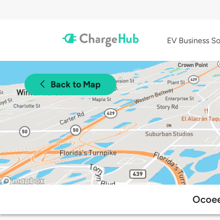
EV Business So
Back to Map
Ocoee