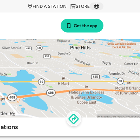
FIND A STATION
STORE
Get the app
ations