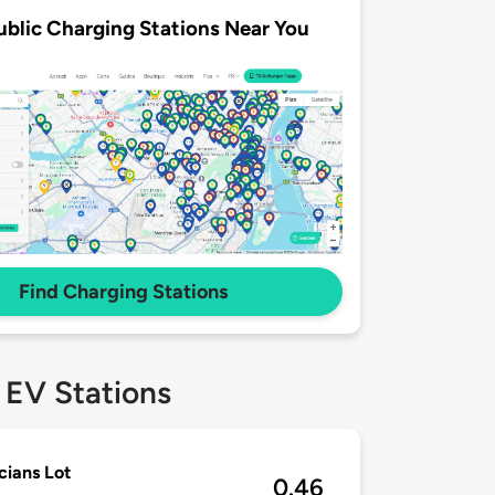
ublic Charging Stations Near You
Find Charging Stations
 EV Stations
cians Lot
0.46