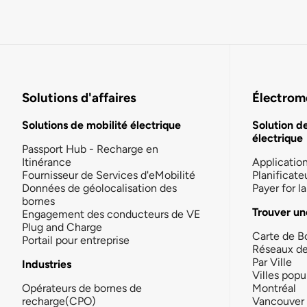
Solutions d'affaires
Électromo
Solutions de mobilité électrique
Solution d
électrique
Passport Hub - Recharge en
Itinérance
Applicatio
Fournisseur de Services d'eMobilité
Planificate
Données de géolocalisation des
Payer for 
bornes
Trouver un
Engagement des conducteurs de VE
Plug and Charge
Carte de B
Portail pour entreprise
Réseaux d
Par Ville
Industries
Villes popu
Opérateurs de bornes de
Montréal
recharge(CPO)
Vancouver