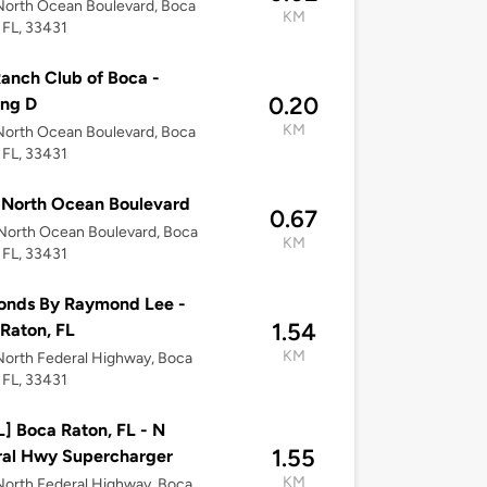
North Ocean Boulevard, Boca
KM
 FL, 33431
anch Club of Boca -
0.20
ing D
KM
North Ocean Boulevard, Boca
 FL, 33431
 North Ocean Boulevard
0.67
North Ocean Boulevard, Boca
KM
 FL, 33431
onds By Raymond Lee -
1.54
Raton, FL
KM
orth Federal Highway, Boca
 FL, 33431
] Boca Raton, FL - N
1.55
ral Hwy Supercharger
KM
orth Federal Highway, Boca