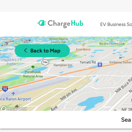
EV Business So
Back to Map
Sea