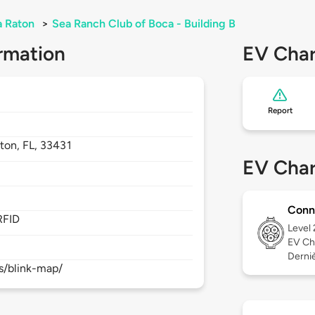
 Raton
>
Sea Ranch Club of Boca - Building B
rmation
EV Char
Report
ton,
FL,
33431
EV Char
Conn
RFID
Level
EV Ch
Derniè
s/blink-map/