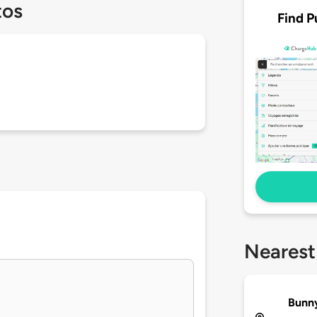
tos
Find P
Nearest
Bunny