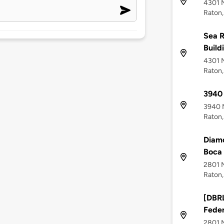
4301 
Raton,
Sea R
Build
4301 
Raton,
3940
3940 
Raton,
Diam
Boca 
2801 N
Raton,
[DBRL
Fede
2801 N