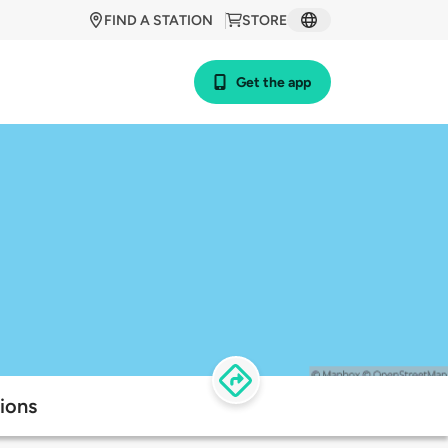
FIND A STATION
STORE
Get the app
ions