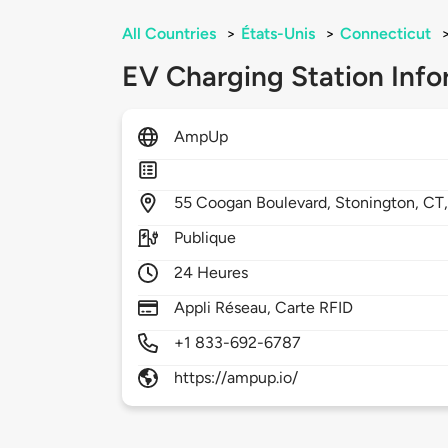
All Countries
>
États-Unis
>
Connecticut
EV Charging Station Info
AmpUp
55
Coogan Boulevard,
Stonington,
CT
Publique
24 Heures
Appli Réseau, Carte RFID
+1 833-692-6787
https://ampup.io/