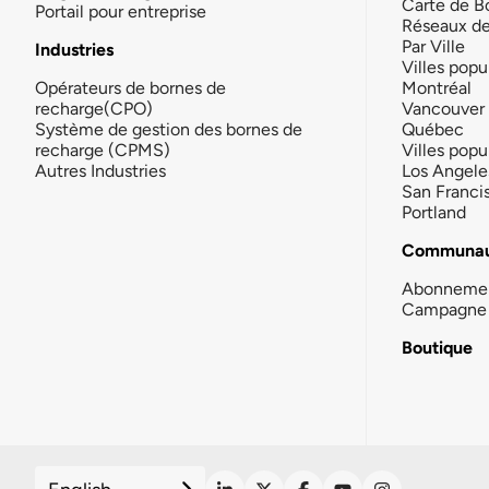
Carte de B
Portail pour entreprise
Réseaux d
Par Ville
Industries
Villes popu
Opérateurs de bornes de
Montréal
recharge(CPO)
Vancouver
Système de gestion des bornes de
Québec
recharge (CPMS)
Villes popu
Autres Industries
Los Angele
San Franci
Portland
Communau
Abonneme
Campagne 
Boutique