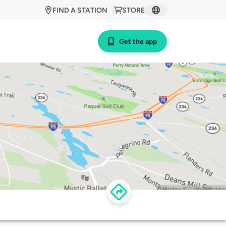
FIND A STATION
STORE
Get the app