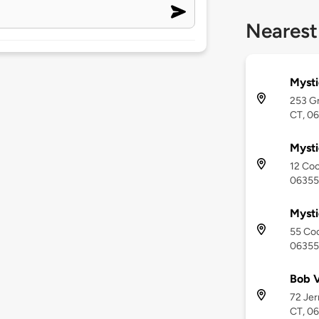
Nearest
Mysti
253 Gr
CT, 0
Mysti
12 Coo
06355
Mysti
55 Coo
06355
Bob V
72 Jer
CT, 0