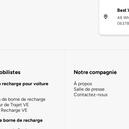
Best 
48 Whi
0637
bilistes
Notre compagnie
e recharge pour voiture
À propos
Salle de presse
Contactez-nous
n de borne de recharge
ur de Trajet VE
la Recharge VE
e borne de recharge