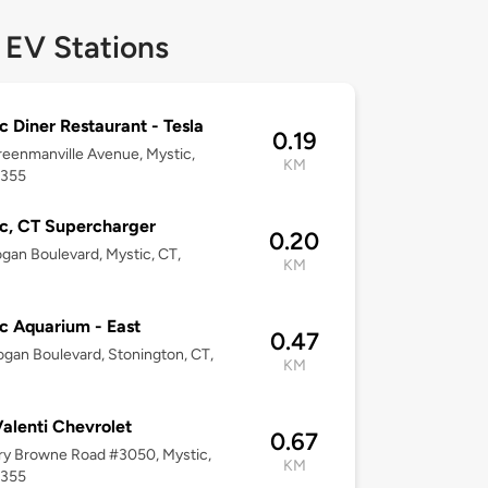
 EV Stations
c Diner Restaurant - Tesla
0.19
eenmanville Avenue, Mystic,
KM
6355
c, CT Supercharger
0.20
gan Boulevard, Mystic, CT,
KM
c Aquarium - East
0.47
gan Boulevard, Stonington, CT,
KM
alenti Chevrolet
0.67
ry Browne Road #3050, Mystic,
KM
6355