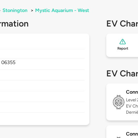
>
Stonington
>
Mystic Aquarium - West
rmation
EV Char
Report
,
06355
EV Char
Conn
Level
EV Ch
Derniè
Conn