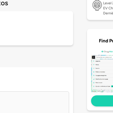
tos
Level
EV Ch
Derniè
Find P