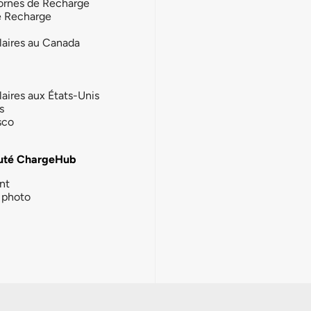
ornes de Recharge
e Recharge
laires au Canada
laires aux États-Unis
s
sco
té ChargeHub
nt
photo