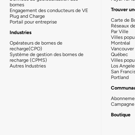
bornes
Trouver un
Engagement des conducteurs de VE
Plug and Charge
Carte de B
Portail pour entreprise
Réseaux d
Par Ville
Industries
Villes popu
Opérateurs de bornes de
Montréal
recharge(CPO)
Vancouver
Système de gestion des bornes de
Québec
recharge (CPMS)
Villes popu
Autres Industries
Los Angele
San Franci
Portland
Communau
Abonneme
Campagne 
Boutique