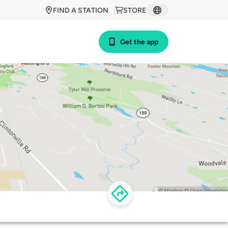
FIND A STATION
STORE
Get the app