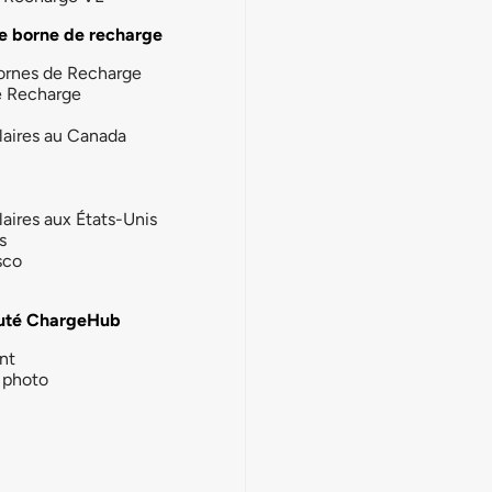
e borne de recharge
ornes de Recharge
e Recharge
laires au Canada
laires aux États-Unis
s
sco
té ChargeHub
nt
photo