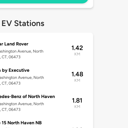
 EV Stations
r Land Rover
1.42
ashington Avenue, North
KM
, CT, 06473
 by Executive
1.48
ashington Avenue, North
KM
, CT, 06473
edes-Benz of North Haven
1.81
ashington Avenue, North
KM
, CT, 06473
 15 North Haven NB