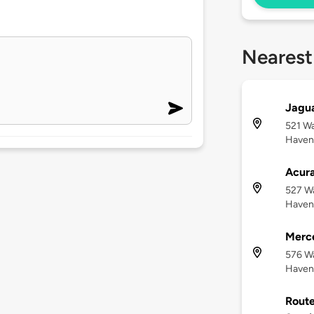
Nearest
Jagua
521 W
Haven
Acura
527 W
Haven
Merc
576 W
Haven
Route