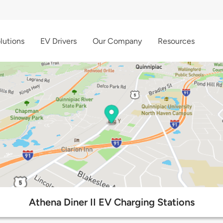
lutions
EV Drivers
Our Company
Resources
Athena Diner II EV Charging Stations