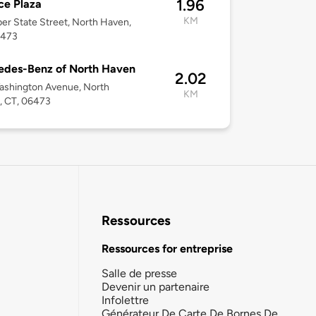
1.96
ce Plaza
KM
er State Street, North Haven,
6473
edes-Benz of North Haven
2.02
ashington Avenue, North
KM
, CT, 06473
Ressources
Ressources for entreprise
Salle de presse
Devenir un partenaire
Infolettre
Générateur De Carte De Bornes De