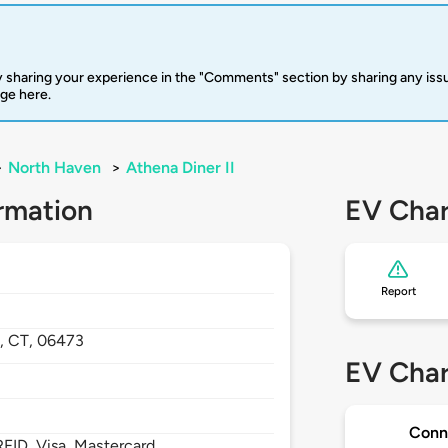
 sharing your experience in the "Comments" section by sharing any is
rge here.
>
North Haven
>
Athena Diner II
rmation
EV Char
Report
n,
CT,
06473
EV Char
Conn
FID, Visa, Mastercard