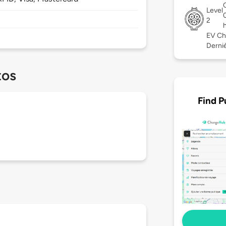
Level
2
EV Ch
Derniè
tos
Find P