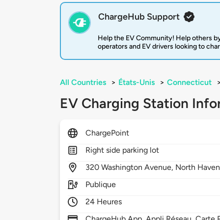
ChargeHub Support
Help the EV Community! Help others by
operators and EV drivers looking to cha
All Countries
>
États-Unis
>
Connecticut
EV Charging Station Info
ChargePoint
Right side parking lot
320
Washington Avenue,
North Have
Publique
24 Heures
ChargeHub App, Appli Réseau, Carte R