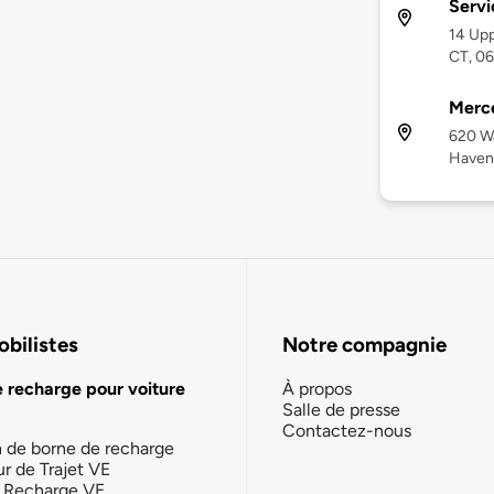
Servi
14 Upp
CT, 0
Merc
620 W
Haven
bilistes
Notre compagnie
e recharge pour voiture
À propos
Salle de presse
Contactez-nous
n de borne de recharge
ur de Trajet VE
la Recharge VE