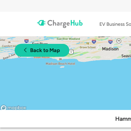
EV Business So
Back to Map
Hammo