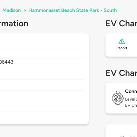
>
Madison
>
Hammonasset Beach State Park - South
rmation
EV Char
Report
06443
EV Char
Conn
Level
EV Ch