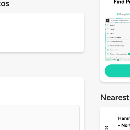
Find P
tos
Nearest
Hamm
- Nor