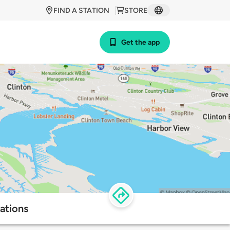
FIND A STATION
STORE
Get the app
ations