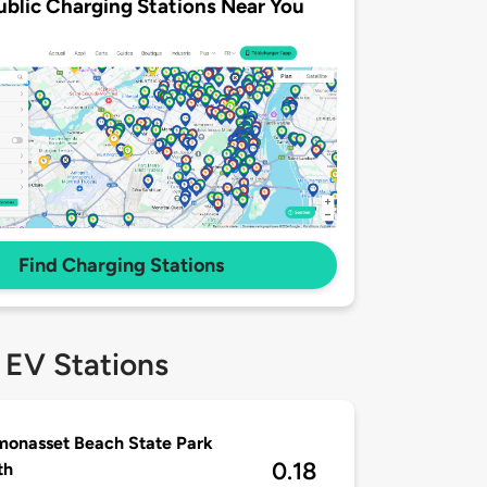
ublic Charging Stations Near You
Find Charging Stations
 EV Stations
onasset Beach State Park
0.18
th