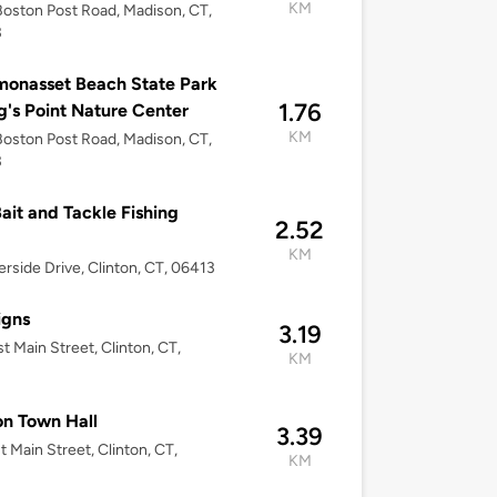
KM
oston Post Road, Madison, CT,
3
onasset Beach State Park
1.76
g's Point Nature Center
KM
oston Post Road, Madison, CT,
3
Bait and Tackle Fishing
2.52
KM
erside Drive, Clinton, CT, 06413
igns
3.19
t Main Street, Clinton, CT,
KM
on Town Hall
3.39
t Main Street, Clinton, CT,
KM