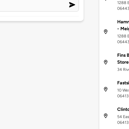
1288 B
0644
Hamm
- Mei
1288 B
0644
Fins 
Store
34 Riv
Fasts
10 Wes
06413
Clint
54 Eas
06413