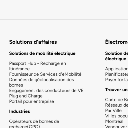
Solutions d'affaires
Électromo
Solutions de mobilité électrique
Solution d
électrique
Passport Hub - Recharge en
Itinérance
Applicatio
Fournisseur de Services d'eMobilité
Planificate
Données de géolocalisation des
Payer for 
bornes
Trouver un
Engagement des conducteurs de VE
Plug and Charge
Carte de B
Portail pour entreprise
Réseaux d
Par Ville
Industries
Villes popu
Opérateurs de bornes de
Montréal
recharge(CPO)
Vancouver