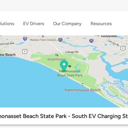
lutions
EV Drivers
Our Company
Resources
nasset Beach State Park - South EV Charging St