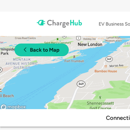
EV Business So
Back to Map
Connecti