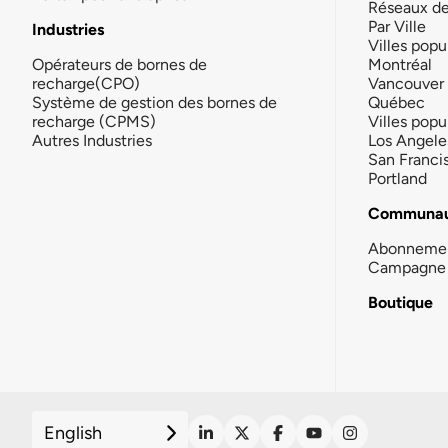
Réseaux d
Par Ville
Industries
Villes popu
Opérateurs de bornes de
Montréal
recharge(CPO)
Vancouver
Système de gestion des bornes de
Québec
recharge (CPMS)
Villes popu
Autres Industries
Los Angele
San Franci
Portland
Communau
Abonneme
Campagne 
Boutique
English