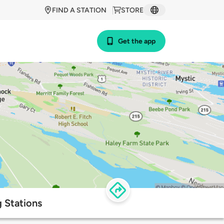
FIND A STATION
STORE
Get the app
 Stations