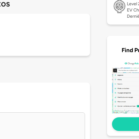
tos
Level
EV Ch
Derniè
Find P