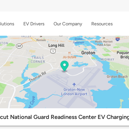
lutions
EV Drivers
Our Company
Resources
cut National Guard Readiness Center EV Charging