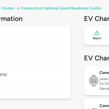
>
Groton
>
Connecticut National Guard Readiness Center
rmation
EV Char
Report
0
EV Char
Conn
RFID
Level
EV Ch
Dernièr
Conn