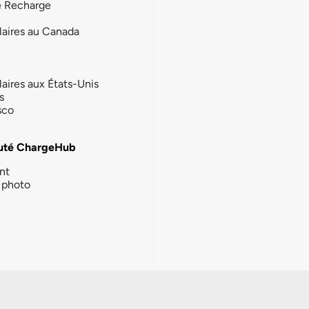
e Recharge
laires au Canada
laires aux États-Unis
s
sco
té ChargeHub
nt
photo