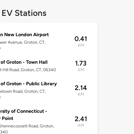
 EV Stations
n New London Airport
0.41
wer Avenue, Groton, CT,
KM
0
of Groton - Town Hall
1.73
t Hill Road, Groton, CT, 06340
KM
of Groton - Public Library
2.14
wtown Road, Groton, CT,
KM
0
rsity of Connecticut -
2.41
 Point
KM
Shennecossett Road, Groton,
6340