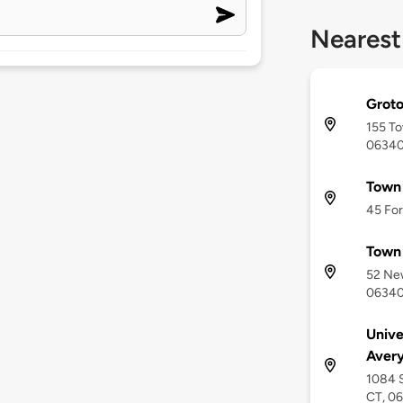
Nearest
Groto
155 To
0634
Town 
45 For
Town 
52 Ne
0634
Unive
Avery
1084 
CT, 0