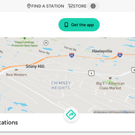
FIND A STATION
STORE
Get the app
tations