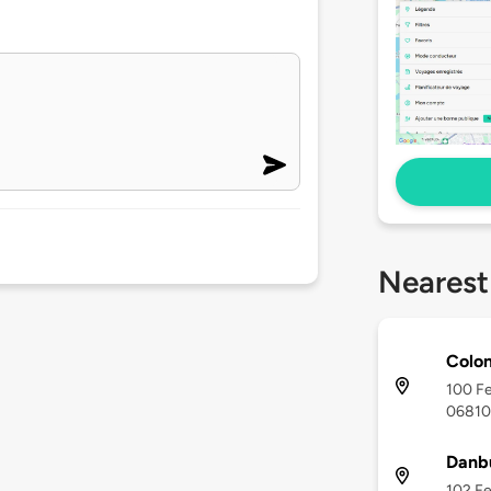
Nearest
Colon
100 Fe
06810
Danb
102 Fe