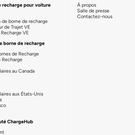
e recharge pour voiture
À propos
Salle de presse
Contactez-nous
n de borne de recharge
ur de Trajet VE
la Recharge VE
e borne de recharge
ornes de Recharge
e Recharge
laires au Canada
laires aux États-Unis
s
sco
té ChargeHub
nt