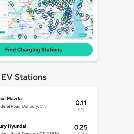
Find Charging Stations
 EV Stations
ial Mazda
0.11
deral Road, Danbury, CT,
KM
ury Hyundai
0.25
deral Road, Danbury, CT, 06810
KM