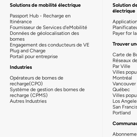
Solutions de mobilité électrique
Solution d
électrique
Passport Hub - Recharge en
Itinérance
Applicatio
Fournisseur de Services d'eMobilité
Planificate
Données de géolocalisation des
Payer for 
bornes
Trouver un
Engagement des conducteurs de VE
Plug and Charge
Carte de B
Portail pour entreprise
Réseaux d
Par Ville
Industries
Villes popu
Opérateurs de bornes de
Montréal
recharge(CPO)
Vancouver
Système de gestion des bornes de
Québec
recharge (CPMS)
Villes popu
Autres Industries
Los Angele
San Franci
Portland
Communau
Abonneme