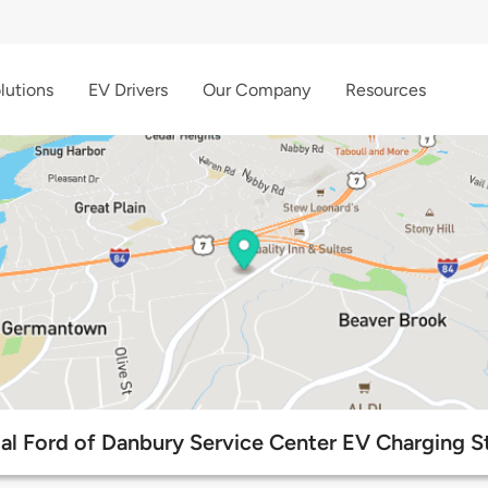
lutions
EV Drivers
Our Company
Resources
al Ford of Danbury Service Center EV Charging S