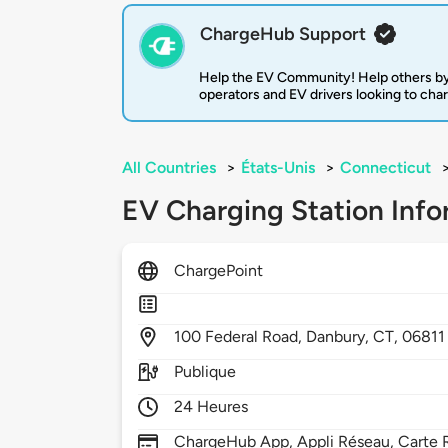
ChargeHub Support
Help the EV Community! Help others by
operators and EV drivers looking to cha
All Countries
>
États-Unis
>
Connecticut
EV Charging Station Info
ChargePoint
100
Federal Road,
Danbury,
CT,
06811
Publique
24 Heures
ChargeHub App, Appli Réseau, Carte R