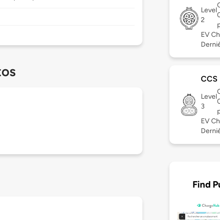
Level
2
EV Ch
Derniè
tos
CCS
Level
3
EV Ch
Derniè
Find P