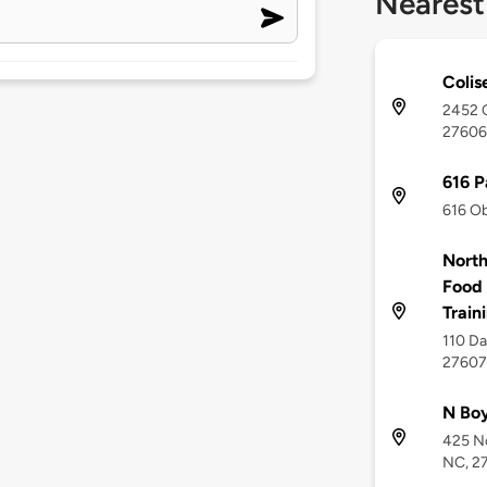
Nearest
Colis
2452 C
27606
616 P
616 Ob
North
Food 
Train
110 Da
27607
N Boy
425 No
NC, 2