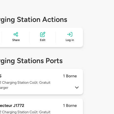
ging Station Actions
Share
Edit
Log in
ging Stations Ports
S
1 Borne
 2
Charging Station Coût: Gratuit
arger
ecteur J1772
1 Borne
 2
Charging Station Coût: Gratuit