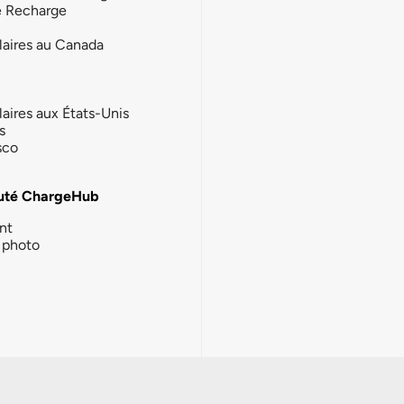
e Recharge
laires au Canada
laires aux États-Unis
s
sco
té ChargeHub
nt
photo