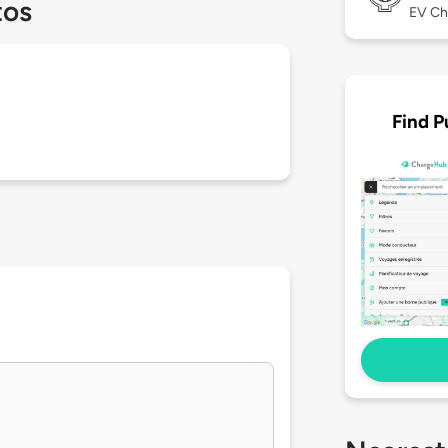
tos
EV Ch
Find P