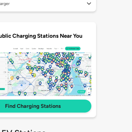
arger
ublic Charging Stations Near You
Find Charging Stations