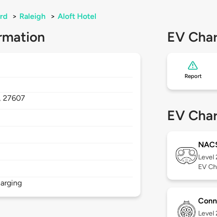
rd
>
Raleigh
>
Aloft Hotel
rmation
EV Char
Report
,
27607
EV Char
NAC
Level
EV Ch
arging
Conn
Level