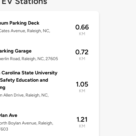
 EV Stations
eum Parking Deck
0.66
ates Avenue, Raleigh, NC,
KM
arking Garage
0.72
erlin Road, Raleigh, NC, 27605
KM
 Carolina State University
Safety Education and
1.05
ing
KM
n Allen Drive, Raleigh, NC,
lan Ave
1.21
rth Boylan Avenue, Raleigh,
KM
7603