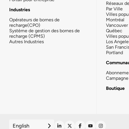
Réseaux d
Par Ville
Industries
Villes popu
Opérateurs de bornes de
Montréal
recharge(CPO)
Vancouver
Système de gestion des bornes de
Québec
recharge (CPMS)
Villes popu
Autres Industries
Los Angele
San Franci
Portland
Communau
Abonneme
Campagne 
Boutique
English