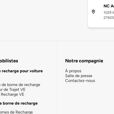
NC Au
1029 W
27605
bilistes
Notre compagnie
e recharge pour voiture
À propos
Salle de presse
Contactez-nous
n de borne de recharge
ur de Trajet VE
la Recharge VE
e borne de recharge
ornes de Recharge