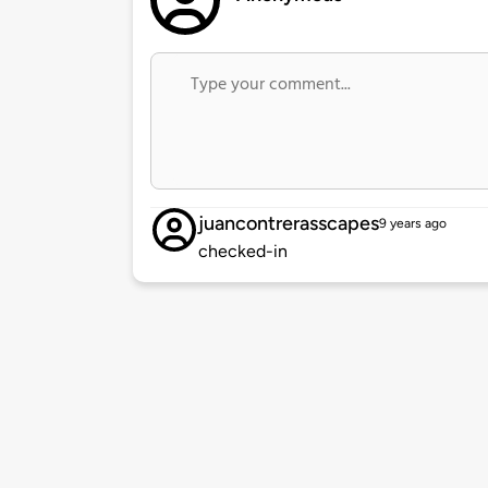
juancontrerasscapes
9 years ago
checked-in