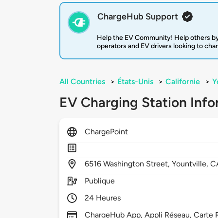
ChargeHub Support
Help the EV Community! Help others by
operators and EV drivers looking to cha
All Countries
>
États-Unis
>
Californie
>
Y
EV Charging Station Info
ChargePoint
6516
Washington Street,
Yountville,
C
Publique
24 Heures
ChargeHub App, Appli Réseau, Carte R