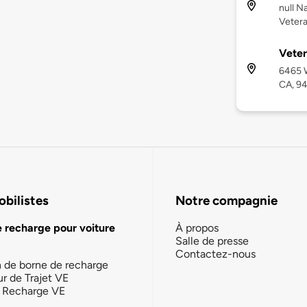
null Na
Vetera
Veter
6465 W
CA, 9
bilistes
Notre compagnie
e recharge pour voiture
À propos
Salle de presse
Contactez-nous
n de borne de recharge
ur de Trajet VE
la Recharge VE