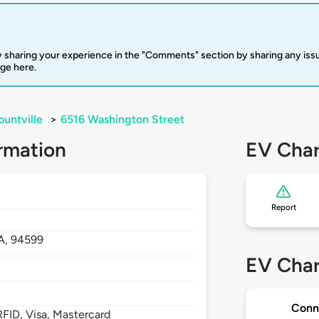
 sharing your experience in the "Comments" section by sharing any is
rge here.
ountville
>
6516 Washington Street
rmation
EV Char
Report
A,
94599
EV Char
Conn
FID, Visa, Mastercard