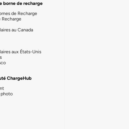
e borne de recharge
ornes de Recharge
e Recharge
laires au Canada
laires aux États-Unis
s
sco
té ChargeHub
nt
photo