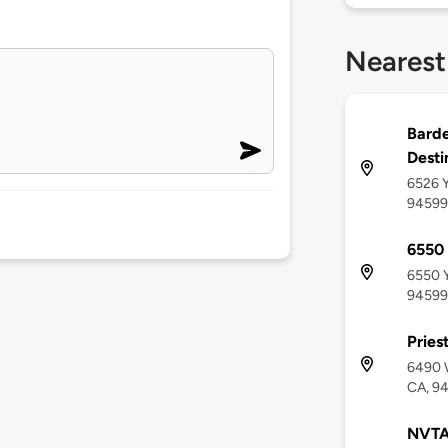
Nearest
Barde
Desti
6526 Y
94599
6550 
6550 Y
94599
Pries
6490 W
CA, 9
NVTA 