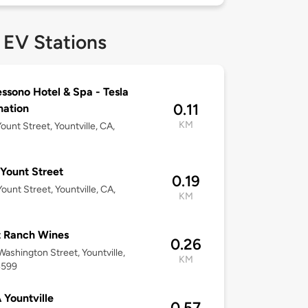
 EV Stations
ssono Hotel & Spa - Tesla
0.11
nation
KM
ount Street, Yountville, CA,
Yount Street
0.19
ount Street, Yountville, CA,
KM
t Ranch Wines
0.26
ashington Street, Yountville,
KM
4599
Yountville
0.57