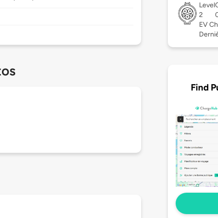
Level
2
EV Ch
Derniè
tos
Find P