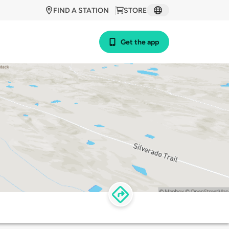
FIND A STATION
STORE
Get the app