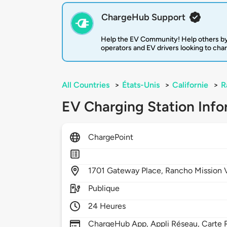
ChargeHub Support
Help the EV Community! Help others by
operators and EV drivers looking to cha
All Countries
>
États-Unis
>
Californie
>
R
EV Charging Station Info
ChargePoint
1701
Gateway Place,
Rancho Mission 
Publique
24 Heures
ChargeHub App, Appli Réseau, Carte R