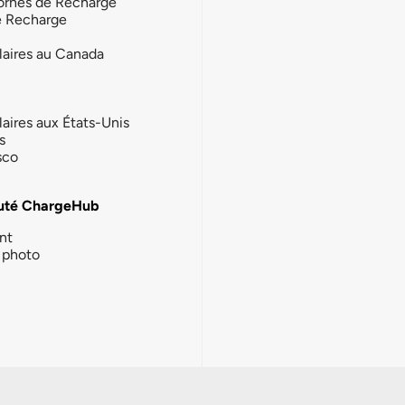
ornes de Recharge
e Recharge
laires au Canada
laires aux États-Unis
s
sco
té ChargeHub
nt
photo