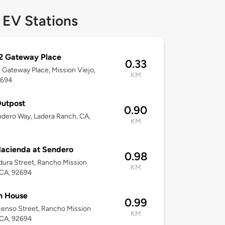
 EV Stations
2 Gateway Place
0.33
Gateway Place, Mission Viejo,
KM
2694
Outpost
0.90
dero Way, Ladera Ranch, CA,
KM
acienda at Sendero
0.98
dura Street, Rancho Mission
KM
 CA, 92694
h House
0.99
enso Street, Rancho Mission
KM
 CA, 92694