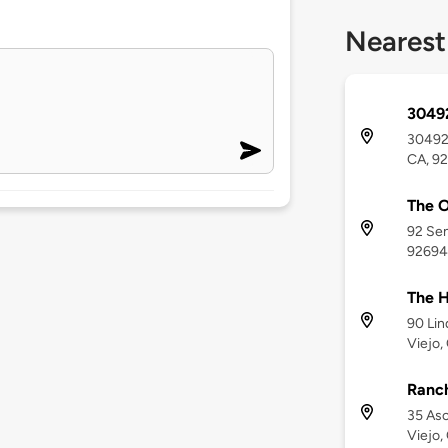
Nearest
3049
30492 
CA, 9
The 
92 Sen
92694
The H
90 Lin
Viejo,
Ranc
35 Asc
Viejo,