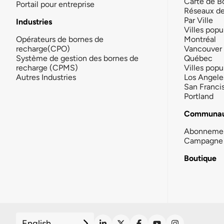
Carte de B
Portail pour entreprise
Réseaux d
Par Ville
Industries
Villes popu
Opérateurs de bornes de
Montréal
recharge(CPO)
Vancouver
Système de gestion des bornes de
Québec
recharge (CPMS)
Villes popu
Autres Industries
Los Angele
San Franci
Portland
Communau
Abonneme
Campagne 
Boutique
English