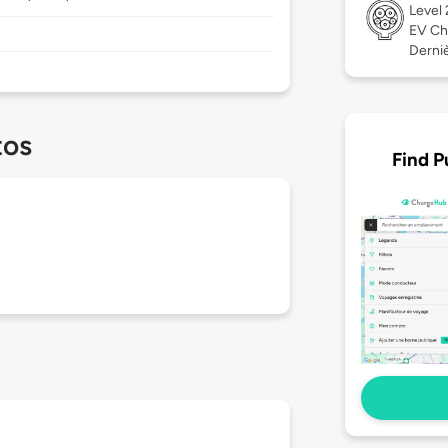
Level
EV Ch
Derniè
tos
Find P