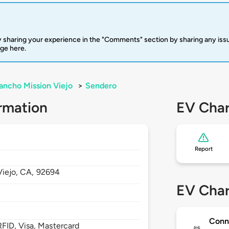
 sharing your experience in the "Comments" section by sharing any is
rge here.
ancho Mission Viejo
>
Sendero
rmation
EV Char
Report
Viejo,
CA,
92694
EV Char
Conn
FID, Visa, Mastercard