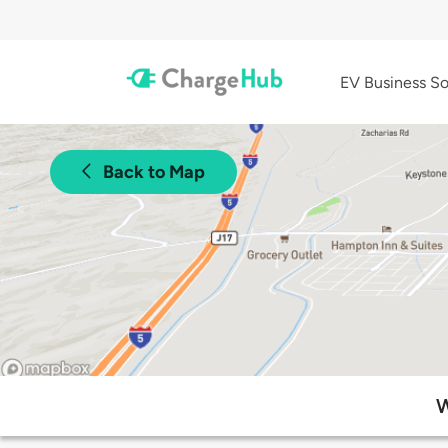
EV Business So
Back to Map
W