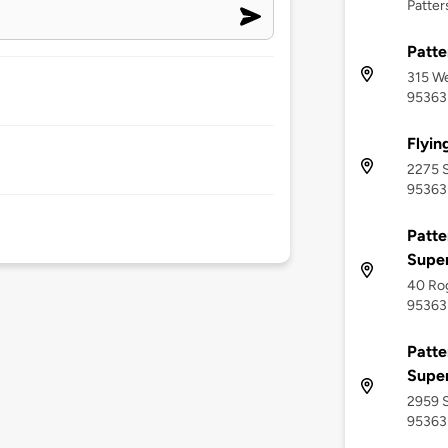
Patter
Patte
315 We
95363
Flyin
2275 S
95363
Patte
Supe
40 Rog
95363
Patte
Supe
2959 S
95363