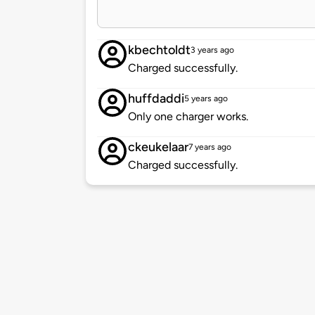
kbechtoldt
3 years ago
Charged successfully.
huffdaddi
5 years ago
Only one charger works.
ckeukelaar
7 years ago
Charged successfully.