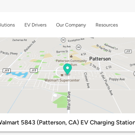
lutions
EV Drivers
Our Company
Resources
almart 5843 (Patterson, CA) EV Charging Statio