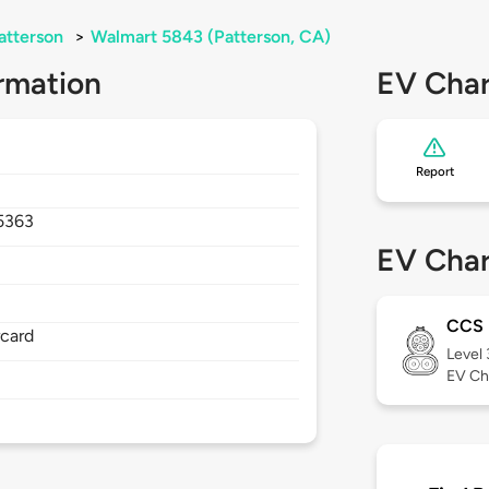
atterson
>
Walmart 5843 (Patterson, CA)
rmation
EV Char
Report
5363
EV Char
CCS
rcard
Level
EV Ch