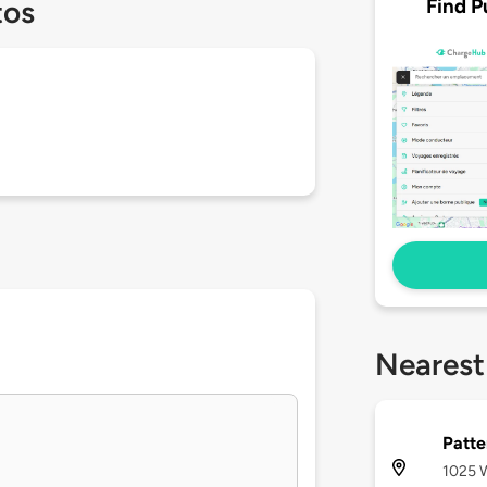
Find P
tos
Nearest
Patte
1025 W