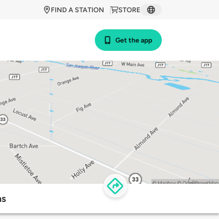
FIND A STATION
STORE
Get the app
ns