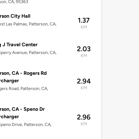
son, CA, 95363
rson City Hall
1.37
st Las Palmas, Patterson, CA,
KM
g J Travel Center
2.03
perry Avenue, Patterson, CA,
KM
rson, CA - Rogers Rd
2.94
rcharger
KM
ers Road, Patterson, CA,
rson, CA - Speno Dr
2.96
rcharger
KM
peno Drive, Patterson, CA,