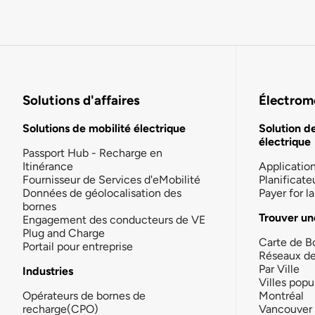
Solutions d'affaires
Électromo
Solutions de mobilité électrique
Solution d
électrique
Passport Hub - Recharge en
Itinérance
Applicatio
Fournisseur de Services d'eMobilité
Planificate
Données de géolocalisation des
Payer for 
bornes
Trouver un
Engagement des conducteurs de VE
Plug and Charge
Carte de B
Portail pour entreprise
Réseaux d
Par Ville
Industries
Villes popu
Opérateurs de bornes de
Montréal
recharge(CPO)
Vancouver