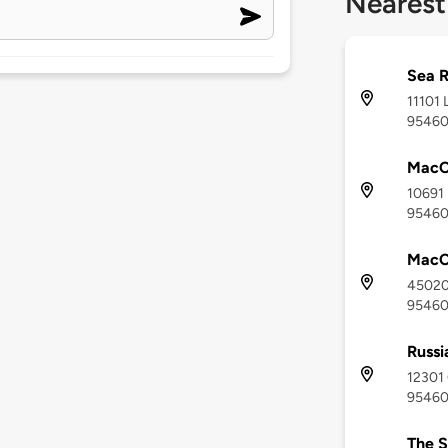
Nearest
Sea R
11101 
9546
MacC
10691 
9546
MacC
45020 
9546
Russi
12301 
9546
The S