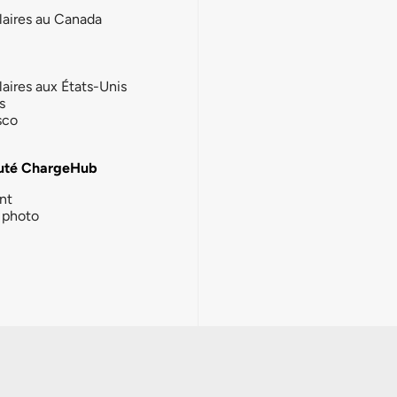
laires au Canada
laires aux États-Unis
s
sco
té ChargeHub
nt
photo