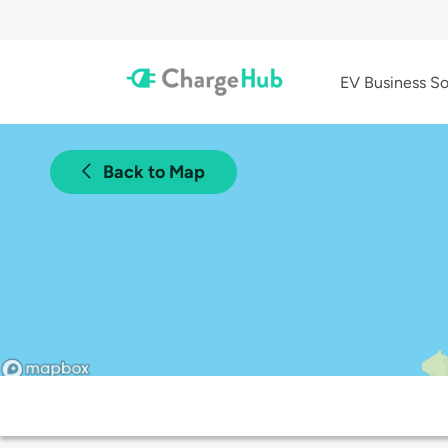
EV Business So
Back to Map