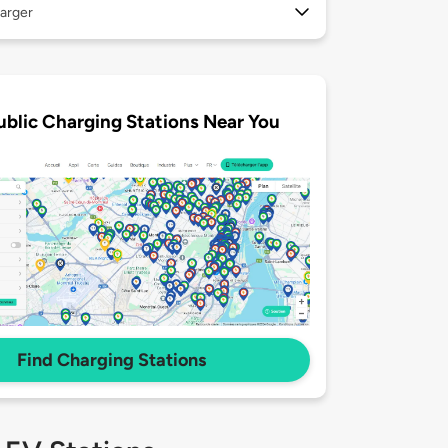
arger
ublic Charging Stations Near You
Find Charging Stations