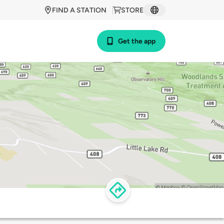
FIND A STATION
STORE
Get the app