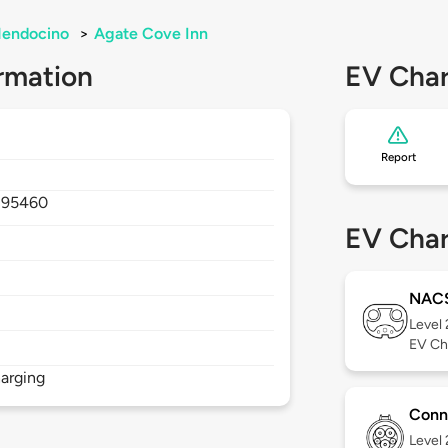
endocino
>
Agate Cove Inn
rmation
EV Char
Report
,
95460
EV Char
NAC
Level
EV Ch
arging
Conn
Level