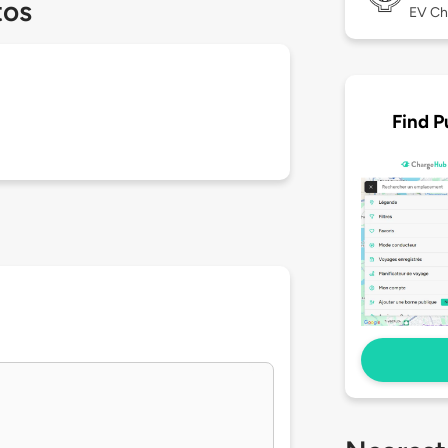
tos
EV Ch
Find P