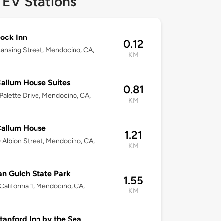
 EV Stations
ock Inn
0.12
Lansing Street, Mendocino, CA,
KM
0
allum House Suites
0.81
Palette Drive, Mendocino, CA,
KM
0
allum House
1.21
Albion Street, Mendocino, CA,
KM
0
an Gulch State Park
1.55
California 1, Mendocino, CA,
KM
0
tanford Inn by the Sea