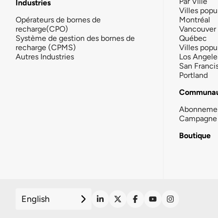
Par Ville
Industries
Villes popu
Opérateurs de bornes de
Montréal
recharge(CPO)
Vancouver
Système de gestion des bornes de
Québec
recharge (CPMS)
Villes popu
Autres Industries
Los Angele
San Franci
Portland
Communau
Abonneme
Campagne 
Boutique
English