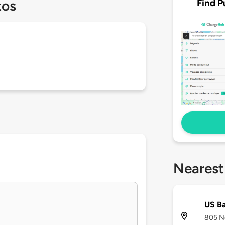
Find P
tos
Nearest
US B
805 No