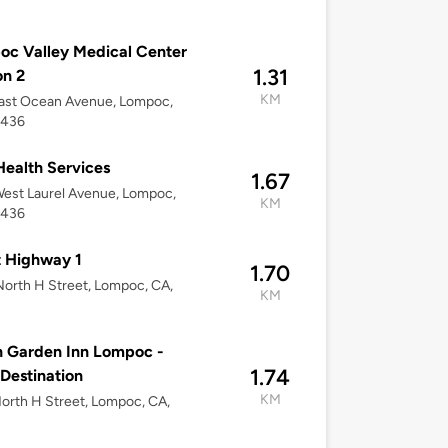
c Valley Medical Center
1.31
on 2
KM
East Ocean Avenue, Lompoc,
3436
ealth Services
1.67
est Laurel Avenue, Lompoc,
KM
3436
t Highway 1
1.70
orth H Street, Lompoc, CA,
KM
n Garden Inn Lompoc -
1.74
 Destination
KM
orth H Street, Lompoc, CA,