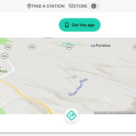
FIND A STATION
STORE
Get the app