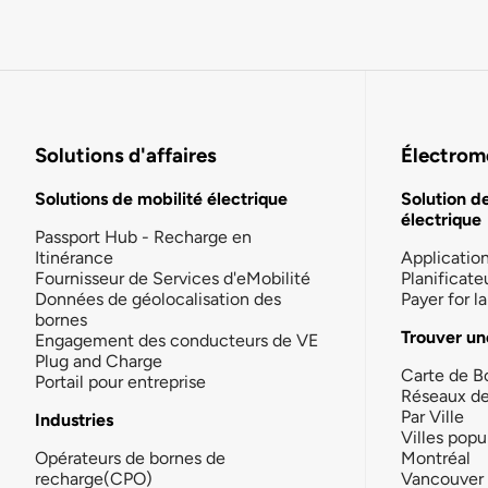
Solutions d'affaires
Électromo
Solutions de mobilité électrique
Solution d
électrique
Passport Hub - Recharge en
Itinérance
Applicatio
Fournisseur de Services d'eMobilité
Planificate
Données de géolocalisation des
Payer for 
bornes
Trouver un
Engagement des conducteurs de VE
Plug and Charge
Carte de B
Portail pour entreprise
Réseaux d
Par Ville
Industries
Villes popu
Opérateurs de bornes de
Montréal
recharge(CPO)
Vancouver