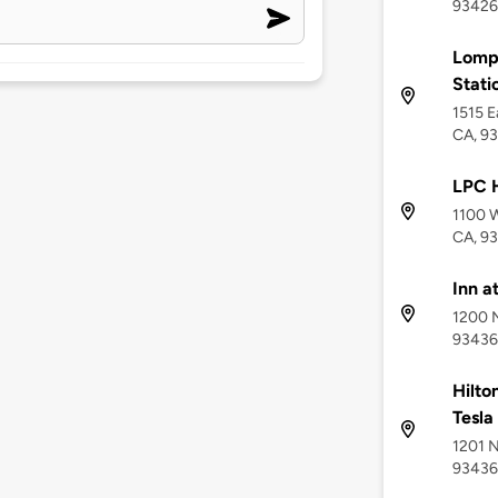
93426
Lompo
Stati
1515 
CA, 9
LPC H
1100 W
CA, 9
Inn a
1200 N
93436
Hilto
Tesla
1201 N
93436