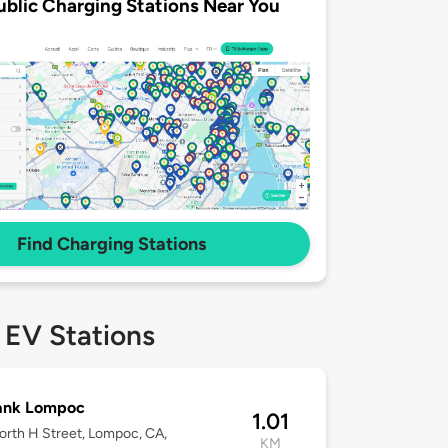
ublic Charging Stations Near You
Find Charging Stations
 EV Stations
ank Lompoc
1.01
rth H Street, Lompoc, CA,
KM