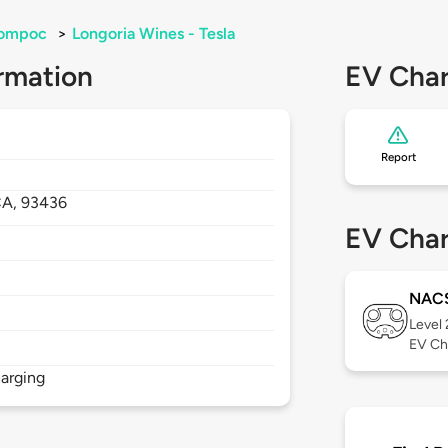
ompoc
>
Longoria Wines - Tesla
rmation
EV Char
Report
CA,
93436
EV Char
NAC
Level
EV Ch
arging