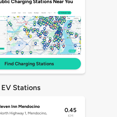
ublic Charging Stations Near You
Find Charging Stations
 EV Stations
deven Inn Mendocino
0.45
North Highway 1, Mendocino,
KM