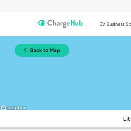
EV Business So
Back to Map
Lit