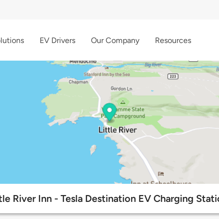
lutions
EV Drivers
Our Company
Resources
tle River Inn - Tesla Destination EV Charging Stat