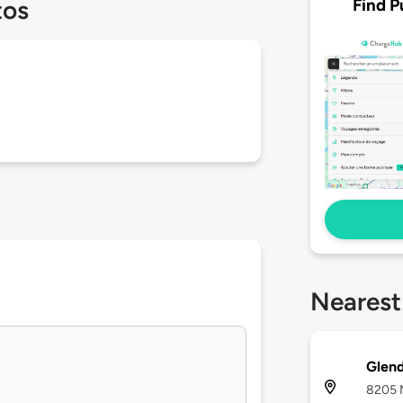
Find P
tos
Nearest
Glen
8205 