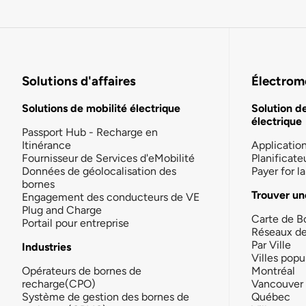
Solutions d'affaires
Électromo
Solutions de mobilité électrique
Solution d
électrique
Passport Hub - Recharge en
Itinérance
Applicatio
Fournisseur de Services d'eMobilité
Planificate
Données de géolocalisation des
Payer for 
bornes
Trouver un
Engagement des conducteurs de VE
Plug and Charge
Carte de B
Portail pour entreprise
Réseaux d
Par Ville
Industries
Villes popu
Opérateurs de bornes de
Montréal
recharge(CPO)
Vancouver
Système de gestion des bornes de
Québec