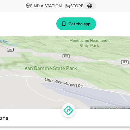
FIND A STATION
STORE
Get the app
ions