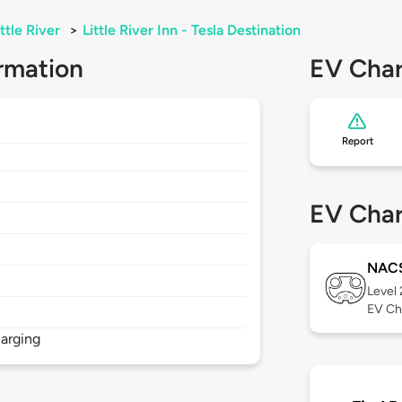
ittle River
>
Little River Inn - Tesla Destination
rmation
EV Char
Report
EV Char
NAC
Level
EV Ch
arging