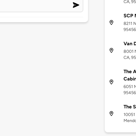
CA, 9
SCP 
8211 N
95456
Van 
8001 N
CA, 9
The A
Cabi
6051 N
95456
The S
10051 
Mendo