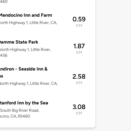
5460
Mendocino Inn and Farm
0.59
orth Highway 1, Little River, CA,
KM
Damme State Park
1.87
orth Highway 1, Little River,
KM
5456
ndiron - Seaside Inn &
2.58
ns
KM
orth Highway 1, Little River, CA,
tanford Inn by the Sea
3.08
South Big River Road,
KM
cino, CA, 95460