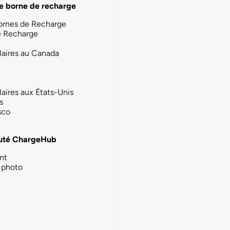
e borne de recharge
ornes de Recharge
e Recharge
laires au Canada
laires aux États-Unis
s
sco
té ChargeHub
nt
photo