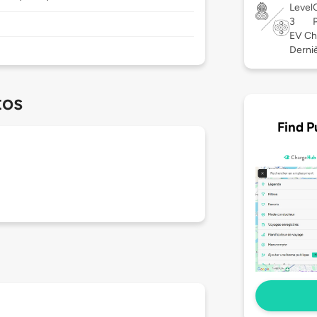
Level
3
EV Ch
Derniè
tos
Find P