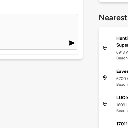
Nearest
Hunti
Supe
6913 
Beach
Eaves
6700 
Beach
LUCé
16091 
Beach
17011