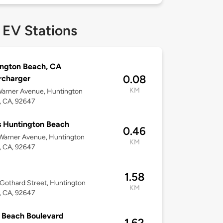
 EV Stations
ngton Beach, CA
0.08
rcharger
KM
Warner Avenue, Huntington
, CA, 92647
 Huntington Beach
0.46
Warner Avenue, Huntington
KM
, CA, 92647
1.58
Gothard Street, Huntington
KM
, CA, 92647
 Beach Boulevard
1.62