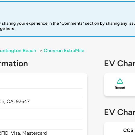
 sharing your experience in the "Comments" section by sharing any is
rge here.
untington Beach
>
Chevron ExtraMile
rmation
EV Char
Report
ch,
CA,
92647
EV Char
CCS
FID, Visa, Mastercard