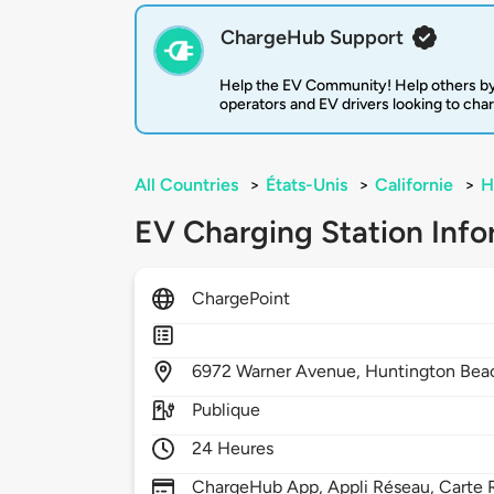
ChargeHub Support
Help the EV Community! Help others by
operators and EV drivers looking to cha
All Countries
>
États-Unis
>
Californie
>
H
EV Charging Station Info
ChargePoint
6972
Warner Avenue,
Huntington Bea
Publique
24 Heures
ChargeHub App, Appli Réseau, Carte R