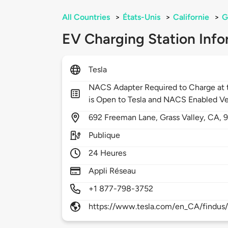
All Countries
>
États-Unis
>
Californie
>
G
EV Charging Station Info
Tesla
NACS Adapter Required to Charge at t
is Open to Tesla and NACS Enabled Ve
692
Freeman Lane,
Grass Valley,
CA,
Publique
24 Heures
Appli Réseau
+1 877-798-3752
https://www.tesla.com/en_CA/findus/