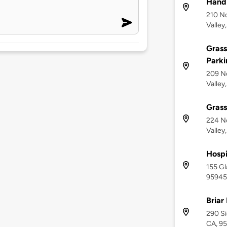
Hand
210 No
Valley
Grass
Parki
209 No
Valley
Grass
224 No
Valley
Hosp
155 Gl
95945
Briar
290 Si
CA, 9