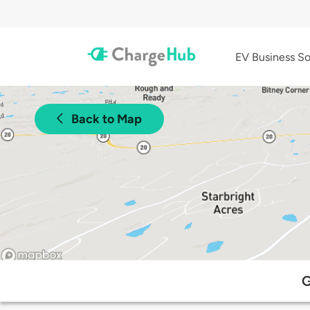
EV Business So
Back to Map
G