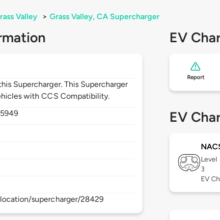
rass Valley
>
Grass Valley, CA Supercharger
rmation
EV Char
Report
his Supercharger. This Supercharger
hicles with CCS Compatibility.
95949
EV Char
NAC
Level
3
EV Ch
location/supercharger/28429