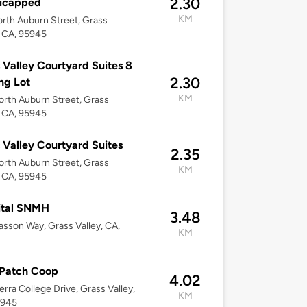
2.30
icapped
KM
rth Auburn Street, Grass
, CA, 95945
 Valley Courtyard Suites 8
2.30
ng Lot
KM
rth Auburn Street, Grass
, CA, 95945
 Valley Courtyard Suites
2.35
rth Auburn Street, Grass
KM
, CA, 95945
ital SNMH
3.48
asson Way, Grass Valley, CA,
KM
 Patch Coop
4.02
erra College Drive, Grass Valley,
KM
5945