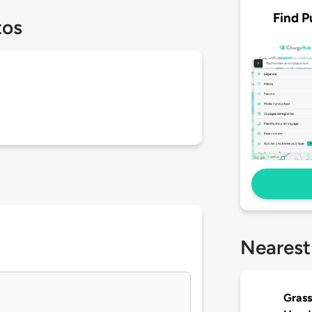
Find P
tos
Nearest
Grass