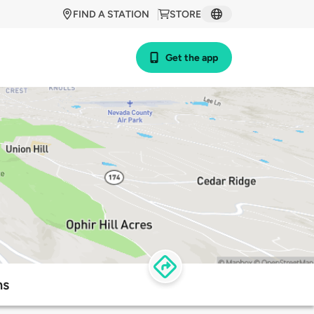
FIND A STATION
STORE
Get the app
ns