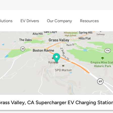
lutions
EV Drivers
Our Company
Resources
rass Valley, CA Supercharger EV Charging Statio