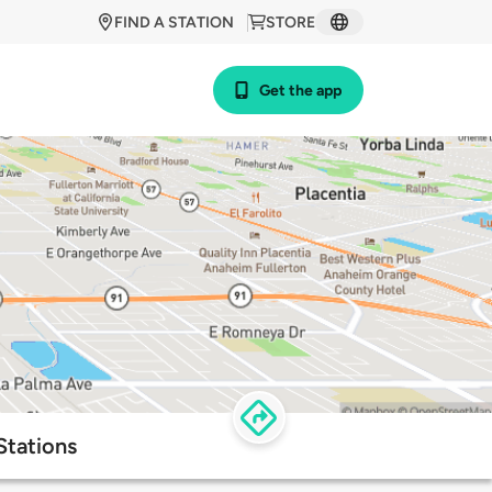
FIND A STATION
STORE
Get the app
Stations