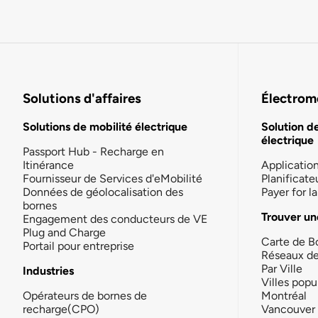
Solutions d'affaires
Électromo
Solutions de mobilité électrique
Solution d
électrique
Passport Hub - Recharge en
Itinérance
Applicatio
Fournisseur de Services d'eMobilité
Planificate
Données de géolocalisation des
Payer for 
bornes
Trouver un
Engagement des conducteurs de VE
Plug and Charge
Carte de B
Portail pour entreprise
Réseaux d
Par Ville
Industries
Villes popu
Opérateurs de bornes de
Montréal
recharge(CPO)
Vancouver