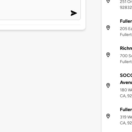
251 Or
92832
Fulle
205 E
Fuller
Richm
700 S
Fuller
SOCO 
Aven
180 We
CA, 9
Fulle
319 We
CA, 9