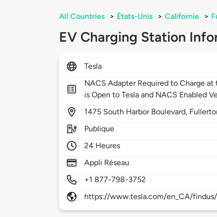
All Countries
>
États-Unis
>
Californie
>
F
EV Charging Station Info
Tesla
NACS Adapter Required to Charge at t
is Open to Tesla and NACS Enabled Ve
1475
South Harbor Boulevard,
Fullert
Publique
24 Heures
Appli Réseau
+1 877-798-3752
https://www.tesla.com/en_CA/findus