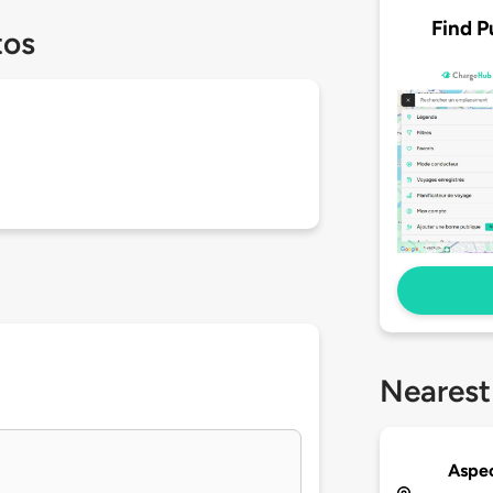
Find P
tos
Nearest
Aspe