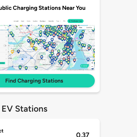
ublic Charging Stations Near You
Find Charging Stations
 EV Stations
ct
0.37