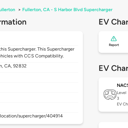
ullerton
>
Fullerton, CA - S Harbor Blvd Supercharger
rmation
EV Char
Report
his Supercharger. This Supercharger
hicles with CCS Compatibility.
on,
CA,
92832
EV Char
NAC
Level
3
EV Ch
/location/supercharger/404914