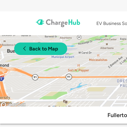
EV Business So
Back to Map
Fullert