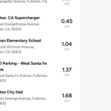
angefair Avenue, Fullerton, CA,
KM
rton, CA Supercharger
0.45
ast Orangethorpe Avenue,
KM
ton, CA, 92832
an Elementary School
1.04
outh Richman Avenue,
KM
ton, CA, 92832
Parking - West Santa Fe
1.37
ue
KM
st Santa Fe Avenue, Fullerton,
2832
rton City Hall
1.68
st Amerige Avenue, Fullerton,
KM
2832