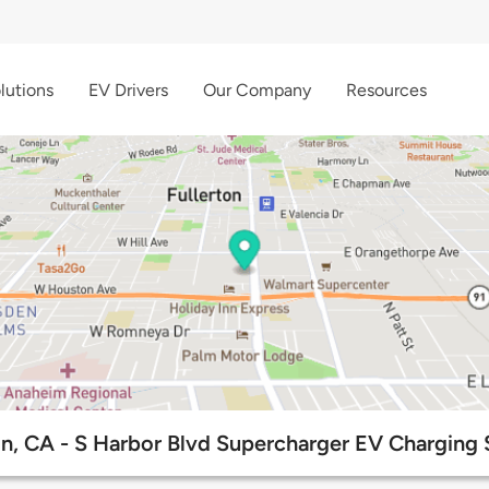
lutions
EV Drivers
Our Company
Resources
on, CA - S Harbor Blvd Supercharger EV Charging 