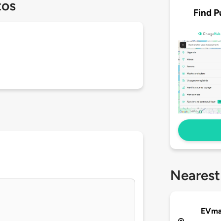
tos
Find P
Nearest
EVmat