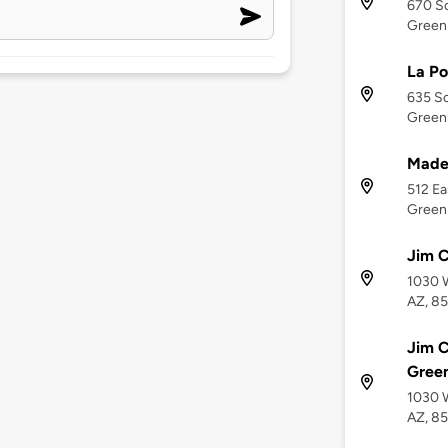
670 So
Green 
La Po
635 So
Green 
Mader
512 Ea
Green 
Jim C
1030 W
AZ, 8
Jim C
Green
1030 W
AZ, 8