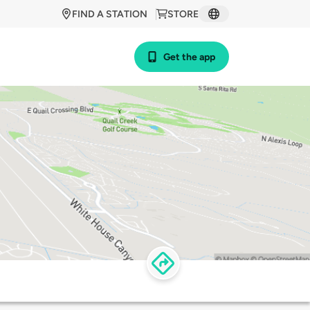
FIND A STATION
STORE
Get the app