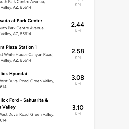
uth Park Centre Avenue,
KM
Valley, AZ, 85614
sada at Park Center
2.44
uth Park Centre Avenue,
KM
Valley, AZ, 85614
a Plaza Station 1
2.58
st White House Canyon Road,
KM
Valley, AZ, 85614
lick Hyundai
3.08
est Duval Road, Green Valley,
KM
5614
lick Ford - Sahuarita &
3.10
 Valley
KM
est Duval Road, Green Valley,
5614