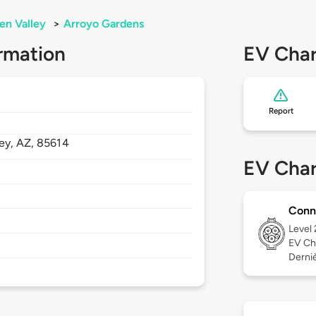
en Valley
>
Arroyo Gardens
rmation
EV Char
Report
ley,
AZ,
85614
EV Char
Conn
Level
EV Ch
Derniè