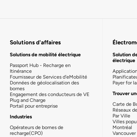
Solutions d'affaires
Électromo
Solutions de mobilité électrique
Solution d
électrique
Passport Hub - Recharge en
Itinérance
Applicatio
Fournisseur de Services d'eMobilité
Planificate
Données de géolocalisation des
Payer for 
bornes
Trouver un
Engagement des conducteurs de VE
Plug and Charge
Carte de B
Portail pour entreprise
Réseaux d
Par Ville
Industries
Villes popu
Opérateurs de bornes de
Montréal
recharge(CPO)
Vancouver