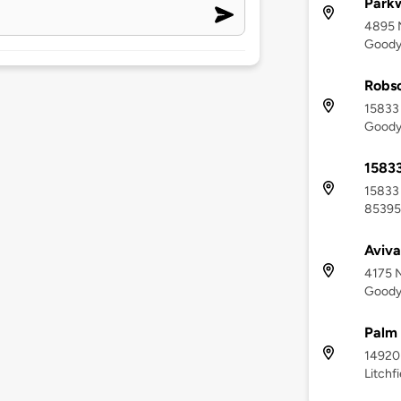
Park
4895 N
Goody
Robs
15833 
Goody
1583
15833 
85395
Aviv
4175 N
Goody
Palm 
14920
Litchf