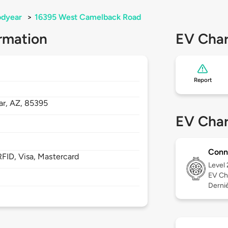
dyear
>
16395 West Camelback Road
rmation
EV Char
Report
ar,
AZ,
85395
EV Char
Conn
FID, Visa, Mastercard
Level
EV Ch
Derniè