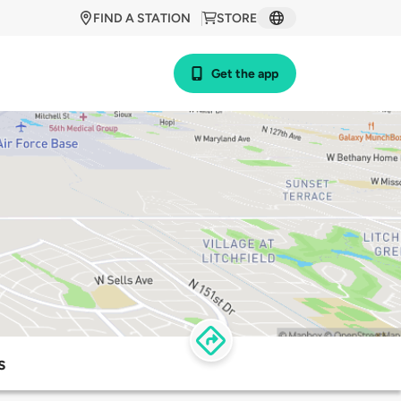
FIND A STATION
STORE
Get the app
s