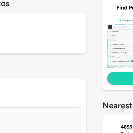
tos
Find P
Nearest
4895 