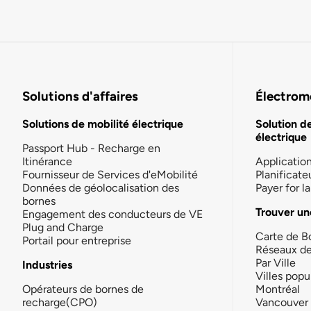
Solutions d'affaires
Électromo
Solutions de mobilité électrique
Solution d
électrique
Passport Hub - Recharge en
Itinérance
Applicatio
Fournisseur de Services d'eMobilité
Planificate
Données de géolocalisation des
Payer for 
bornes
Trouver un
Engagement des conducteurs de VE
Plug and Charge
Carte de B
Portail pour entreprise
Réseaux d
Par Ville
Industries
Villes popu
Opérateurs de bornes de
Montréal
recharge(CPO)
Vancouver