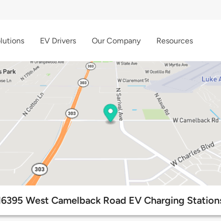
lutions
EV Drivers
Our Company
Resources
16395 West Camelback Road EV Charging Station