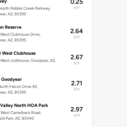
0.25
way
KM
orth Pebble Creek Parkway,
ear, AZ, 85395
on Reserve
2.64
West Clubhouse Drive,
KM
ear, AZ, 85395
3 West Clubhouse
2.67
West clubhouse, Goodyear, AZ,
KM
a Goodyear
2.71
orth Falcon Drive #2,
KM
ear, AZ, 85395
Valley North HOA Park
2.97
 West Camelback Road,
KM
ield Park, AZ, 85340