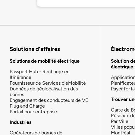
Solutions d'affaires
Électromo
Solutions de mobilité électrique
Solution d
électrique
Passport Hub - Recharge en
Itinérance
Applicatio
Fournisseur de Services d'eMobilité
Planificate
Données de géolocalisation des
Payer for 
bornes
Trouver un
Engagement des conducteurs de VE
Plug and Charge
Carte de B
Portail pour entreprise
Réseaux d
Par Ville
Industries
Villes popu
Opérateurs de bornes de
Montréal