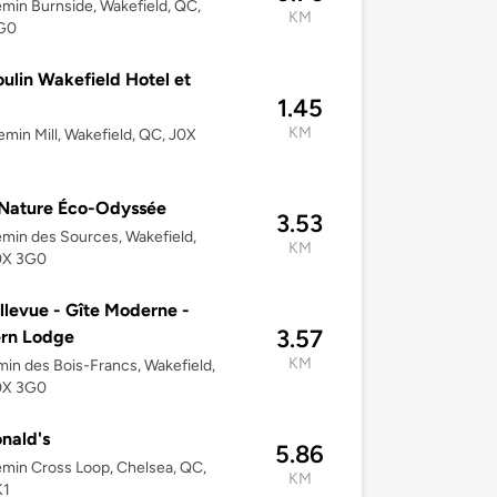
min Burnside, Wakefield, QC,
KM
G0
ulin Wakefield Hotel et
1.45
KM
min Mill, Wakefield, QC, J0X
 Nature Éco-Odyssée
3.53
min des Sources, Wakefield,
KM
0X 3G0
llevue - Gîte Moderne -
3.57
rn Lodge
KM
in des Bois-Francs, Wakefield,
0X 3G0
nald's
5.86
min Cross Loop, Chelsea, QC,
KM
K1