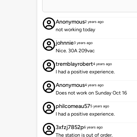
Anonymous
2 years ago
not working today
johnnie
3 years ago
Nice. 30A 209vac
tremblayrobert
4 years ago
I had a positive experience.
Anonymous
4 years ago
Does not work on Sunday Oct 16
philcomeau57
5 years ago
I had a positive experience.
3xfzj7852p
6 years ago
The station is out of order.