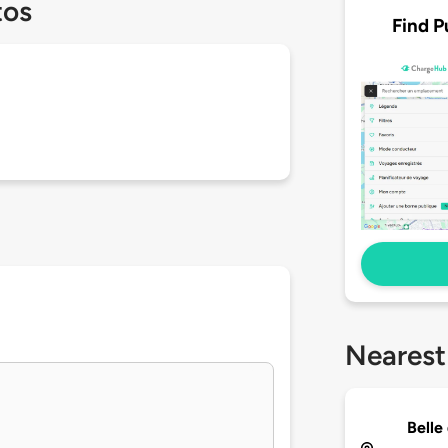
tos
Find P
Nearest
Belle