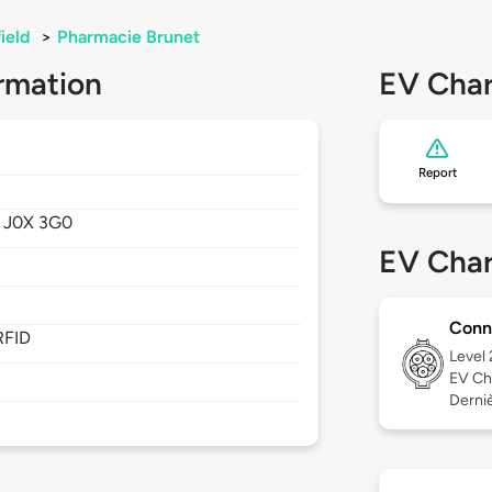
ield
>
Pharmacie Brunet
rmation
EV Char
Report
,
J0X 3G0
EV Char
Conn
RFID
Level
EV Ch
Derniè