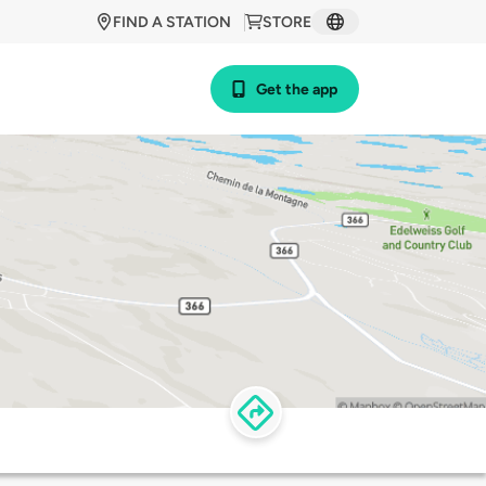
FIND A STATION
STORE
Get the app