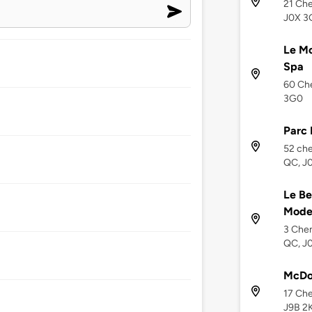
21 Che
J0X 3
Le Mo
Spa
60 Che
3G0
Parc
52 che
QC, J
Le Be
Mode
3 Chem
QC, J
McDo
17 Che
J9B 2