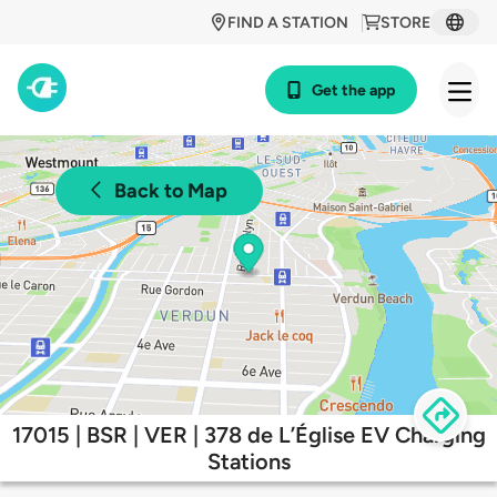
FIND A STATION
STORE
Get the app
Back to Map
17015 | BSR | VER | 378 de L’Église EV Charging
Stations