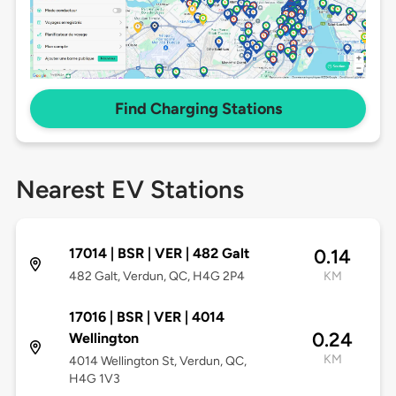
Find Charging Stations
Nearest EV Stations
17014 | BSR | VER | 482 Galt
0.14
482 Galt, Verdun, QC, H4G 2P4
KM
17016 | BSR | VER | 4014
0.24
Wellington
KM
4014 Wellington St, Verdun, QC,
H4G 1V3