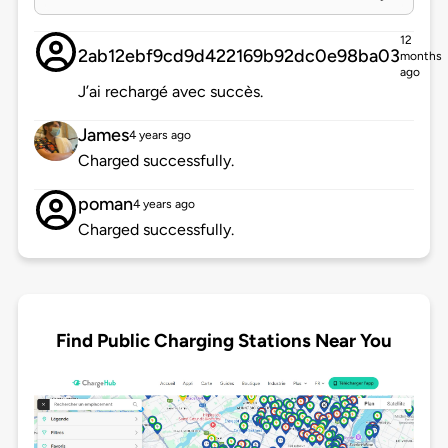
12
2ab12ebf9cd9d422169b92dc0e98ba03
months
ago
J’ai rechargé avec succès.
James
4 years ago
Charged successfully.
poman
4 years ago
Charged successfully.
Find Public Charging Stations Near You