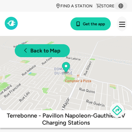
FIND A STATION
STORE
Get the app
Back to Map
Terrebonne - Pavillon Napoleon-Gauthier EV
Charging Stations