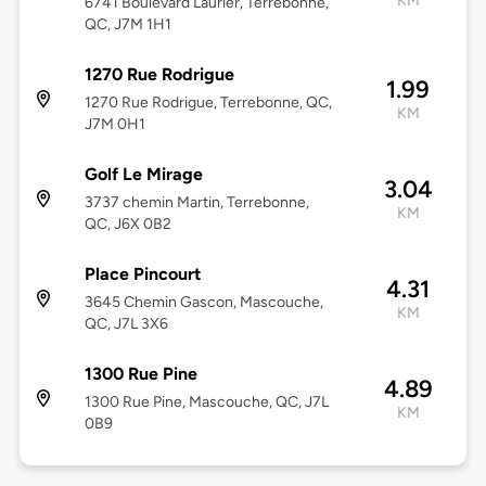
KM
6741 Boulevard Laurier, Terrebonne,
QC, J7M 1H1
1270 Rue Rodrigue
1.99
1270 Rue Rodrigue, Terrebonne, QC,
KM
J7M 0H1
Golf Le Mirage
3.04
3737 chemin Martin, Terrebonne,
KM
QC, J6X 0B2
Place Pincourt
4.31
3645 Chemin Gascon, Mascouche,
KM
QC, J7L 3X6
1300 Rue Pine
4.89
1300 Rue Pine, Mascouche, QC, J7L
KM
0B9