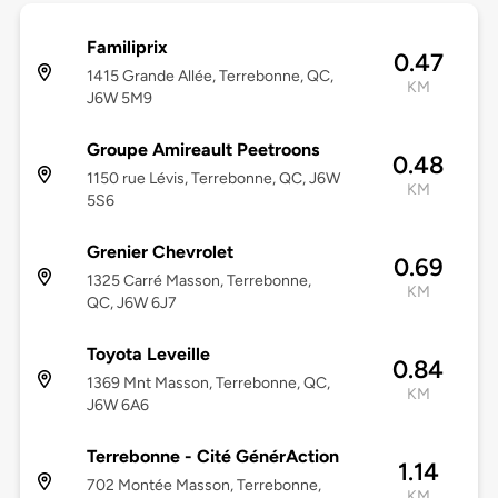
Familiprix
0.47
1415 Grande Allée, Terrebonne, QC,
KM
J6W 5M9
Groupe Amireault Peetroons
0.48
1150 rue Lévis, Terrebonne, QC, J6W
KM
5S6
Grenier Chevrolet
0.69
1325 Carré Masson, Terrebonne,
KM
QC, J6W 6J7
Toyota Leveille
0.84
1369 Mnt Masson, Terrebonne, QC,
KM
J6W 6A6
Terrebonne - Cité GénérAction
1.14
702 Montée Masson, Terrebonne,
KM