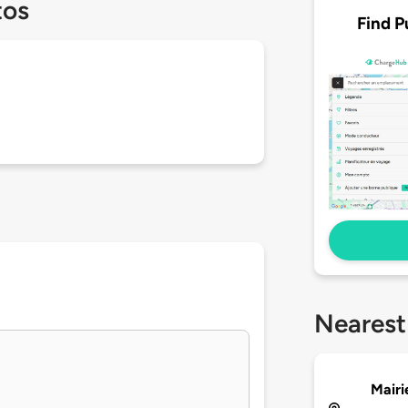
tos
Find P
Nearest
Mairi