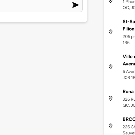
1 Plac
QC, J
St-Sa
Filion
205 pr
1R6
Ville
Avenu
6 Aven
J0R 1
Rona
326 Ru
QC, J
BRCC 
226 Ch
Sauveu