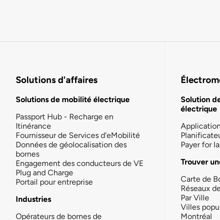
Solutions d'affaires
Électromo
Solutions de mobilité électrique
Solution d
électrique
Passport Hub - Recharge en
Itinérance
Applicatio
Fournisseur de Services d'eMobilité
Planificate
Données de géolocalisation des
Payer for 
bornes
Trouver un
Engagement des conducteurs de VE
Plug and Charge
Carte de B
Portail pour entreprise
Réseaux d
Par Ville
Industries
Villes popu
Opérateurs de bornes de
Montréal