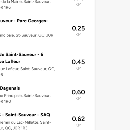
e de la Mairie, Saint-Sauveur,
KM
0R 1R6
uveur - Parc Georges-
0.25
KM
incipale, St-Sauveur, QC, J0R
 de Saint-Sauveur - 6
0.45
e Lafleur
KM
ue Lafleur, Saint-Sauveur, QC,
R6
 Dagenais
0.60
e Principale, Saint-Sauveur,
KM
0R 1R0
- Saint-Sauveur - SAQ
0.62
emin du Lac-Millette, Saint-
KM
r, QC, J0R 1R3