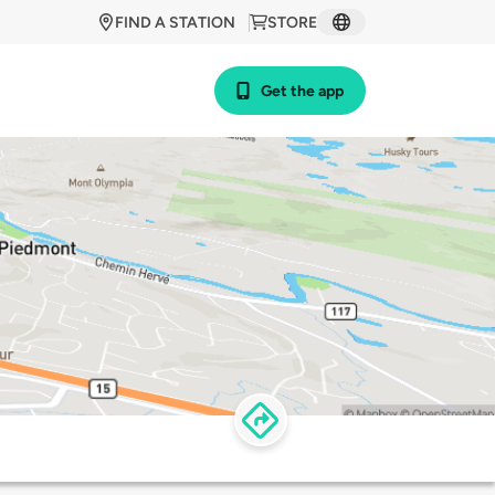
FIND A STATION
STORE
Get the app