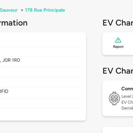
-Sauveur
>
178 Rue Principale
rmation
EV Char
Report
,
J0R 1R0
EV Char
Conn
RFID
Level
EV Ch
Derniè