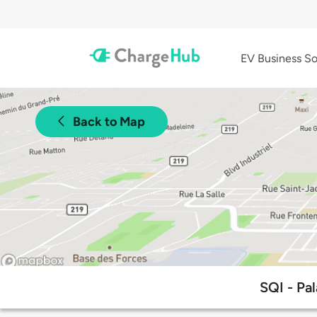
EV Business So
Back to Map
SQI - Pal