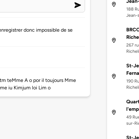
Jean-
188 Ru
Jean-s
BRCC 
’enregistrer donc impossible de se
Riche
267 ru
Richel
St-Je
Fern
 tm teMme A o por il toujours Mme
190 Ru
Richel
Mme iu Kimjum loi Lim o
Quart
l'emp
49 Rue
sur-Ri
St-Je