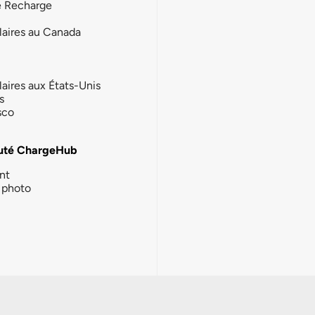
e Recharge
laires au Canada
laires aux États-Unis
s
sco
té ChargeHub
nt
photo