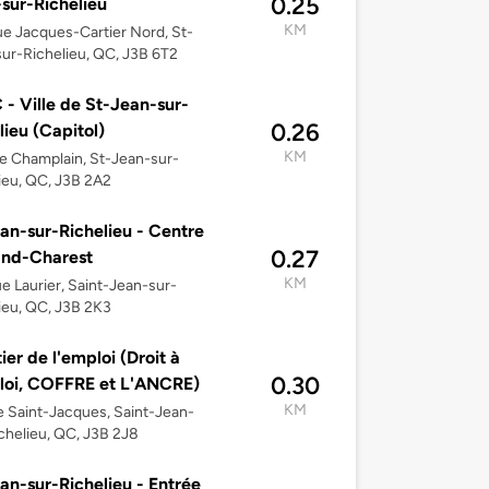
0.25
sur-Richelieu
KM
e Jacques-Cartier Nord, St-
ur-Richelieu, QC, J3B 6T2
- Ville de St-Jean-sur-
0.26
lieu (Capitol)
KM
e Champlain, St-Jean-sur-
ieu, QC, J3B 2A2
an-sur-Richelieu - Centre
0.27
and-Charest
KM
e Laurier, Saint-Jean-sur-
ieu, QC, J3B 2K3
ier de l'emploi (Droit à
0.30
loi, COFFRE et L'ANCRE)
KM
 Saint-Jacques, Saint-Jean-
chelieu, QC, J3B 2J8
an-sur-Richelieu - Entrée