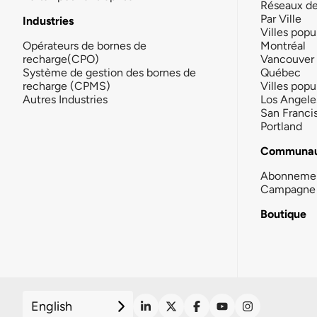
Réseaux d
Par Ville
Industries
Villes popu
Opérateurs de bornes de
Montréal
recharge(CPO)
Vancouver
Système de gestion des bornes de
Québec
recharge (CPMS)
Villes popu
Autres Industries
Los Angele
San Franci
Portland
Communau
Abonneme
Campagne 
Boutique
English