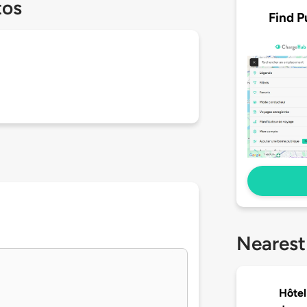
tos
Find P
Nearest
Hôtel 