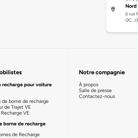
Nord
6 rue 
QC, J
bilistes
Notre compagnie
e recharge pour voiture
À propos
Salle de presse
Contactez-nous
n de borne de recharge
ur de Trajet VE
la Recharge VE
e borne de recharge
ornes de Recharge