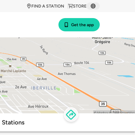
FIND A STATION
STORE
Get the app
g Stations