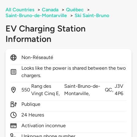
All Countries
>
Canada
>
Québec
>
Saint-Bruno-de-Montarville
>
Ski Saint-Bruno
EV Charging Station
Information
Non-Réseauté
Looks like the power is shared between the two
chargers.
Rang des
Saint-Bruno-de-
J3V
550
QC,
Vingt Cinq E,
Montarville,
4P6
Publique
24 Heures
Activation inconnue
Unknown phone number