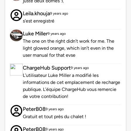
juste deux bornes :(
Leila.khouja
9 years ago
s'est enregistré
Luke Miller
9 years ago
The one on the right didn’t work for me. The
light glowed orange, which isn’t even in the
user manual for that evse
ChargeHub Support
9 years ago
L’utilisateur Luke Miller a modifié les
informations de cet emplacement de recharge
publique. L’équipe ChargeHub vous remercie
de votre contribution!
PeterB08
9 years ago
Gratuit et tout près du chalet !
PeterB08
9 years ago