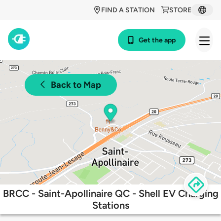
FIND A STATION
STORE
Get the app
Back to Map
BRCC - Saint-Apollinaire QC - Shell EV Charging
Stations