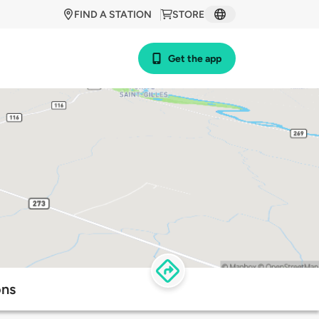
FIND A STATION
STORE
Get the app
ons