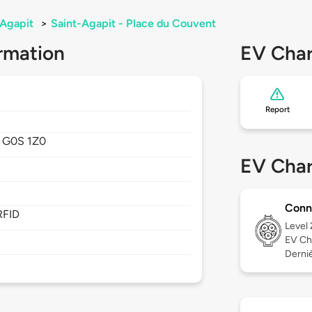
-Agapit
>
Saint-Agapit - Place du Couvent
rmation
EV Char
Report
,
G0S 1Z0
EV Char
Conn
RFID
Level
EV Ch
Dernièr