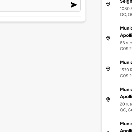
Seign
1080 A
QC, G
Munic
Apoll
83 rue
G0S 2
Munic
1530 R
G0S 2
Munic
Apoll
20 rue
QC, G
Munic
Apoll