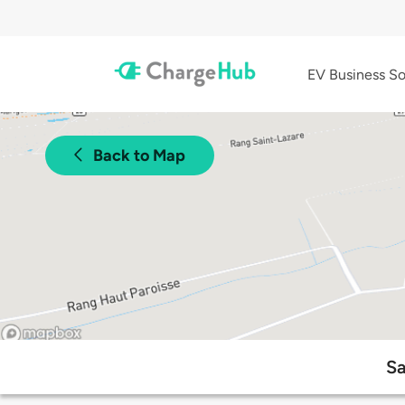
EV Business So
Back to Map
Sa