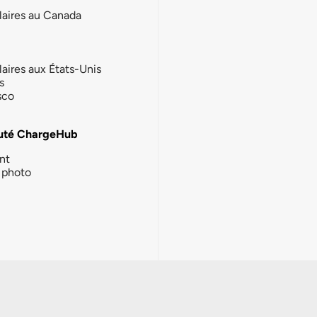
laires au Canada
laires aux États-Unis
s
sco
té ChargeHub
nt
photo