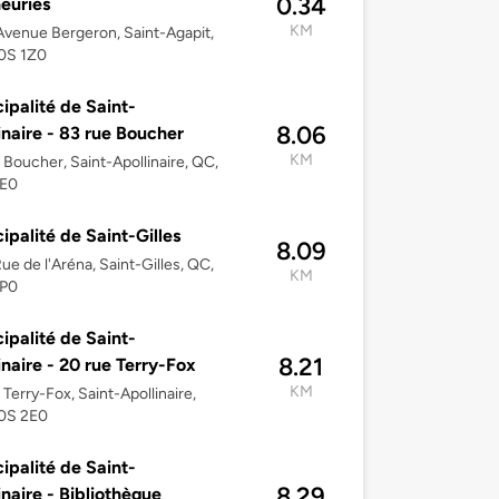
0.34
euries
KM
venue Bergeron, Saint-Agapit,
0S 1Z0
ipalité de Saint-
8.06
inaire - 83 rue Boucher
KM
 Boucher, Saint-Apollinaire, QC,
E0
ipalité de Saint-Gilles
8.09
ue de l'Aréna, Saint-Gilles, QC,
KM
P0
ipalité de Saint-
8.21
inaire - 20 rue Terry-Fox
KM
 Terry-Fox, Saint-Apollinaire,
0S 2E0
ipalité de Saint-
8.29
inaire - Bibliothèque