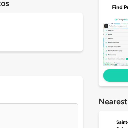
tos
Find P
Nearest
Saint