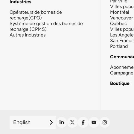
Par Ville
Industries
Villes popu
Opérateurs de bornes de
Montréal
recharge(CPO)
Vancouver
Système de gestion des bornes de
Québec
recharge (CPMS)
Villes popu
Autres Industries
Los Angele
San Franci
Portland
Communau
Abonneme
Campagne 
Boutique
English