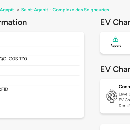
-Agapit
>
Saint-Agapit - Complexe des Seigneuries
rmation
EV Char
Report
QC,
G0S 1Z0
EV Char
Conn
RFID
Level
EV Ch
Derniè