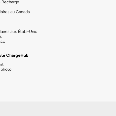
e Recharge
laires au Canada
laires aux États-Unis
s
sco
té ChargeHub
nt
photo