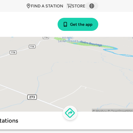
FIND A STATION
STORE
Get the app
tations