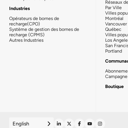
Réseaux d
Par Ville
Industries
Villes popu
Opérateurs de bornes de
Montréal
recharge(CPO)
Vancouver
Système de gestion des bornes de
Québec
recharge (CPMS)
Villes popu
Autres Industries
Los Angele
San Franci
Portland
Communau
Abonneme
Campagne 
Boutique
English