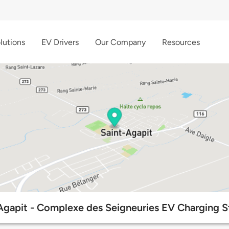
lutions
EV Drivers
Our Company
Resources
Agapit - Complexe des Seigneuries EV Charging S