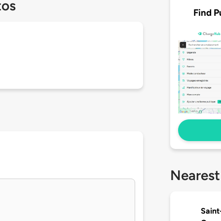
tos
Find P
Nearest
Saint