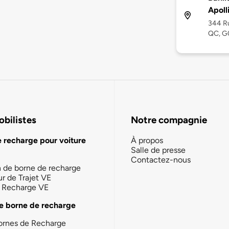
Apoll
344 Ru
QC, G
bilistes
Notre compagnie
e recharge pour voiture
À propos
Salle de presse
Contactez-nous
n de borne de recharge
ur de Trajet VE
la Recharge VE
e borne de recharge
ornes de Recharge