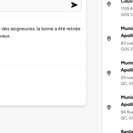
Couv
1159 R
G0S 1
Munic
des seigneuries. la borne a été retirée
Apoll
vaux.
83 rue
G0S 2
Munic
Apoll
20 rue
QC, G
Munic
Apoll
94 Rue
QC, G
Banli