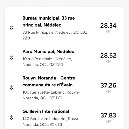
Bureau municipal, 33 rue
28.34
principal, Nédélec
KM
33 Rue Principale, Nedelec, QC, J0Z
2Z0
Parc Municipal, Nédélec
28.52
10 rue Principale - Nédélec,
KM
Nedelec, QC, J0Z 2Z0
Rouyn-Noranda - Centre
37.26
communautaire d'Évain
KM
100 rue Yvette-Leblanc, Rouyn-
Noranda, QC, J0Z 1Y0
Guillevin International
37.83
140 Boulevard Industriel, Rouyn-
KM
Noranda, QC, J9X 6T3