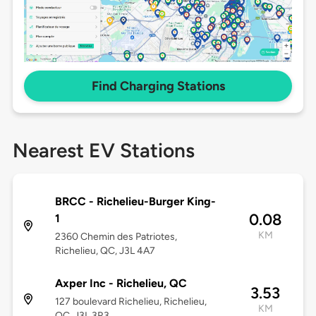
Find Charging Stations
Nearest EV Stations
BRCC - Richelieu-Burger King-
0.08
1
KM
2360 Chemin des Patriotes,
Richelieu, QC, J3L 4A7
Axper Inc - Richelieu, QC
3.53
127 boulevard Richelieu, Richelieu,
KM
QC, J3L 3R3