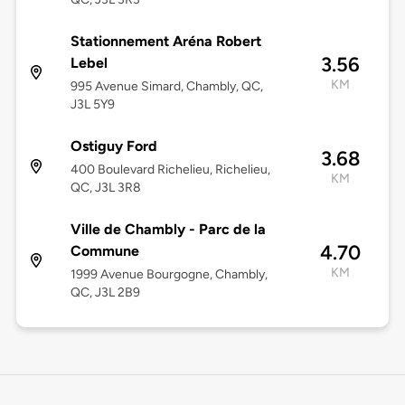
Stationnement Aréna Robert
3.56
Lebel
KM
995 Avenue Simard, Chambly, QC,
J3L 5Y9
Ostiguy Ford
3.68
400 Boulevard Richelieu, Richelieu,
KM
QC, J3L 3R8
Ville de Chambly - Parc de la
4.70
Commune
KM
1999 Avenue Bourgogne, Chambly,
QC, J3L 2B9