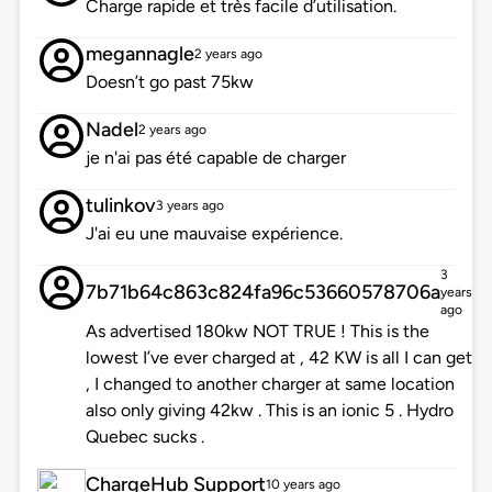
Charge rapide et très facile d’utilisation.
megannagle
2 years ago
Doesn’t go past 75kw
Nadel
2 years ago
je n'ai pas été capable de charger
tulinkov
3 years ago
J'ai eu une mauvaise expérience.
3
7b71b64c863c824fa96c53660578706a
years
ago
As advertised 180kw NOT TRUE ! This is the
lowest I’ve ever charged at , 42 KW is all I can get
, I changed to another charger at same location
also only giving 42kw . This is an ionic 5 . Hydro
Quebec sucks .
ChargeHub Support
10 years ago