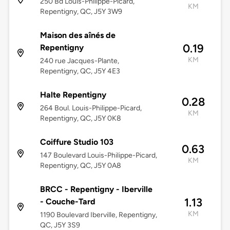
250 Bd Louis-Philippe-Picard,
KM
Repentigny, QC, J5Y 3W9
Maison des aînés de
0.19
Repentigny
KM
240 rue Jacques-Plante,
Repentigny, QC, J5Y 4E3
Halte Repentigny
0.28
264 Boul. Louis-Philippe-Picard,
KM
Repentigny, QC, J5Y 0K8
Coiffure Studio 103
0.63
147 Boulevard Louis-Philippe-Picard,
KM
Repentigny, QC, J5Y 0A8
BRCC - Repentigny - Iberville
1.13
- Couche-Tard
KM
1190 Boulevard Iberville, Repentigny,
QC, J5Y 3S9