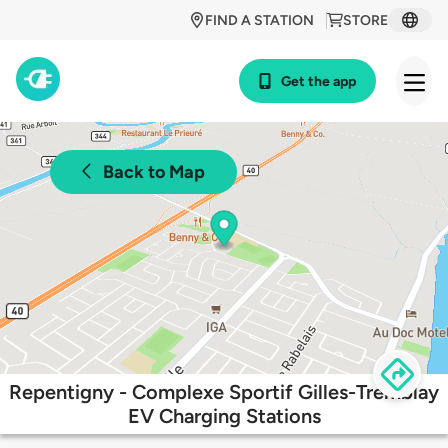
FIND A STATION
STORE
Get the app
Back to Map
Repentigny - Complexe Sportif Gilles-Tremblay
EV Charging Stations