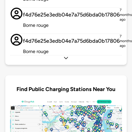
7
f4d76e25e3edb04e7a75d6bda0b17806
months
ago
Borne rouge
7
f4d76e25e3edb04e7a75d6bda0b17806
months
ago
Borne rouge
Find Public Charging Stations Near You