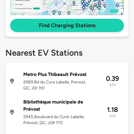
Find Charging Stations
Nearest EV Stations
Metro Plus Thibeault Prévost
0.39
2989 Bd du Cure Labelle, Prevost,
KM
QC, J0r 1t0
Bibliothèque municipale de
1.18
Prévost
KM
2945 Boulevard du Curé-Labelle,
Prévost, QC, J0R 1T0