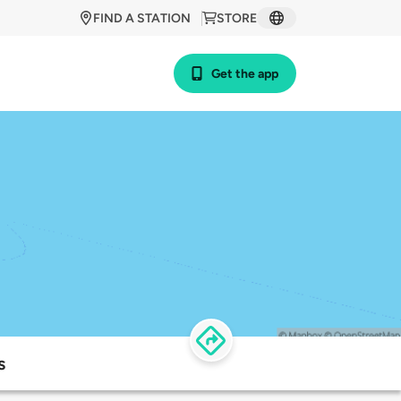
FIND A STATION
STORE
Get the app
s