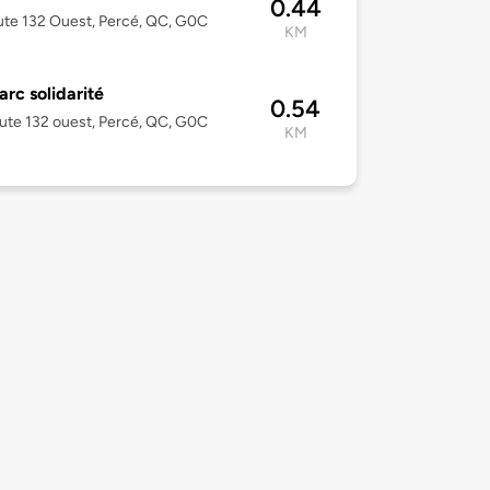
0.44
te 132 Ouest, Percé, QC, G0C
KM
rc solidarité
0.54
ute 132 ouest, Percé, QC, G0C
KM