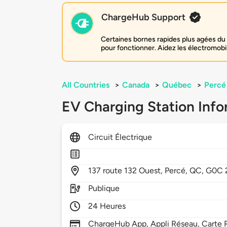
ChargeHub Support
Certaines bornes rapides plus agées du 
pour fonctionner. Aidez les électromobi
All Countries
>
Canada
>
Québec
>
Percé
EV Charging Station Info
Circuit Électrique
137
route 132 Ouest,
Percé,
QC,
G0C 
Publique
24 Heures
ChargeHub App, Appli Réseau, Carte 