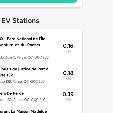
 EV Stations
 - Parc National de l'Île-
venture-et-du-Rocher-
0.16
é
KM
du Quai C, Percé, QC, G0C 2L0
 Palais de justice de Percé
0.18
 Rte 132
KM
ute 132, Percé, QC, G0C 2L0
iers De Perce
0.39
ute 132, Percé, QC, G0C 2L0
KM
urant La Maison Mathilde