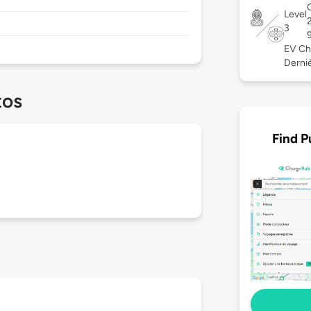
C
Level
3
EV Ch
Derniè
tos
Find P