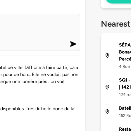
Nearest
SÉPAQ
Bona
Perc
4 Rue 
el de ville. Difficile à faire partir, ça a
er pour de bon... Elle ne voulait pas non
SQI -
 manque une lumière près : on voit
| 142
124 ro
Batel
disponibles. Très difficile donc de la
162 Ro
Resta