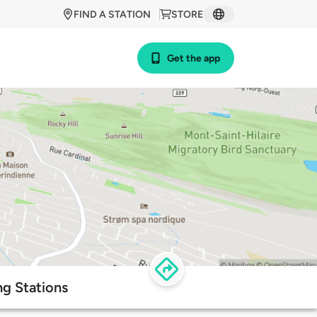
FIND A STATION
STORE
Get the app
ng Stations