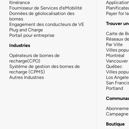
Itinérance
Applicatio
Fournisseur de Services d'eMobilité
Planificate
Données de géolocalisation des
Payer for 
bornes
Trouver un
Engagement des conducteurs de VE
Plug and Charge
Carte de B
Portail pour entreprise
Réseaux d
Par Ville
Industries
Villes popu
Opérateurs de bornes de
Montréal
recharge(CPO)
Vancouver
Système de gestion des bornes de
Québec
recharge (CPMS)
Villes popu
Autres Industries
Los Angele
San Franci
Portland
Communau
Abonneme
Campagne 
Boutique