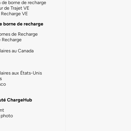
n de borne de recharge
ur de Trajet VE
la Recharge VE
e borne de recharge
ornes de Recharge
e Recharge
laires au Canada
laires aux États-Unis
s
sco
té ChargeHub
nt
photo