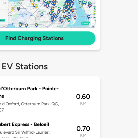
Find Charging Stations
 EV Stations
 d'Otterburn Park - Pointe-
0.60
ne
KM
 d'Oxford, Otterburn Park, QC,
E7
bert Express - Beloeil
0.70
ulevard Sir Wilfrid-Laurier,
KM