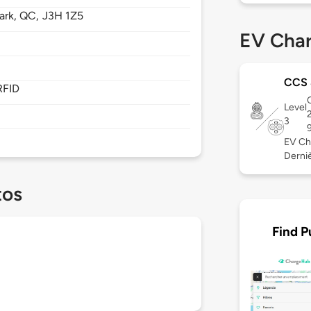
ark,
QC,
J3H 1Z5
EV Char
CCS
RFID
C
Level
3
EV Ch
Derniè
tos
Find P