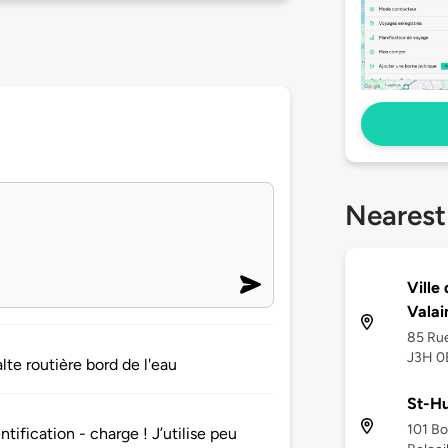
Nearest
Ville
Valai
85 Rue
J3H 0
lte routière bord de l'eau
St-Hu
101 Bo
tification - charge ! J’utilise peu