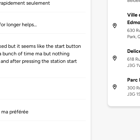
Beloei
r rapidement seulement
Ville
Edmo
or longer helps…
630 Ru
Park, 
ed but it seems like the start button
Delic
t a bunch of time ma but nothing
618 Ru
nd after pressing the station start
J3G 1
Parc 
300 Ru
J3G 1
t ma préférée