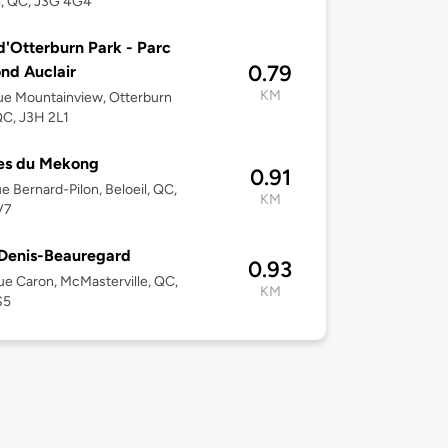
l, QC, J3G 4G4
 d'Otterburn Park - Parc
0.79
nd Auclair
KM
e Mountainview, Otterburn
QC, J3H 2L1
es du Mekong
0.91
e Bernard-Pilon, Beloeil, QC,
KM
V7
Denis-Beauregard
0.93
e Caron, McMasterville, QC,
KM
S5