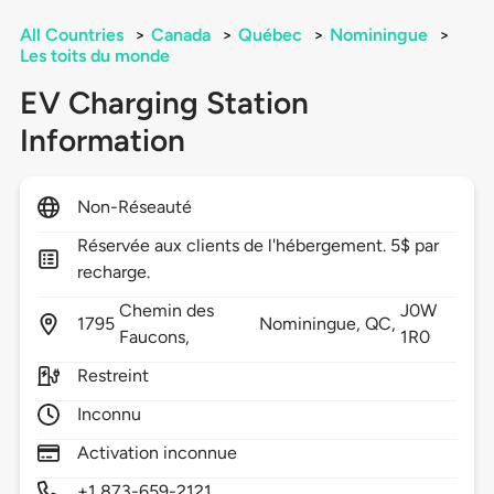
All Countries
>
Canada
>
Québec
>
Nominingue
>
Les toits du monde
EV Charging Station
Information
Non-Réseauté
Réservée aux clients de l'hébergement. 5$ par
recharge.
Chemin des
J0W
1795
Nominingue,
QC,
Faucons,
1R0
Restreint
Inconnu
Activation inconnue
+1 873-659-2121