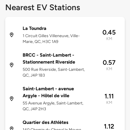
Nearest EV Stations
La Toundra
0.45
1 Circuit Gilles Villeneuve, Ville-
KM
Marie, QC, H3C 1A9
BRCC - Saint-Lambert -
0.57
Stationnement Riverside
KM
500 Rue Riverside, Saint-Lambert,
QC, J4P 1B3
Saint-Lambert - avenue
1.11
Argyle - Hôtel de ville
KM
55 Avenue Argyle, Saint-Lambert,
QC, J4P 2H3
Quartier des Athlètes
1.12
140 Chemin du Chenal le Moyne,