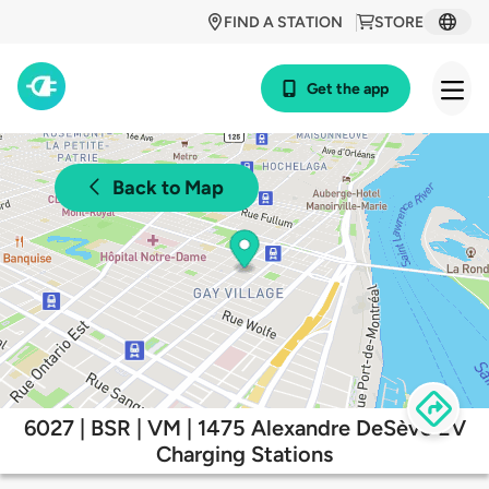
FIND A STATION
STORE
Get the app
Back to Map
6027 | BSR | VM | 1475 Alexandre DeSève EV
Charging Stations